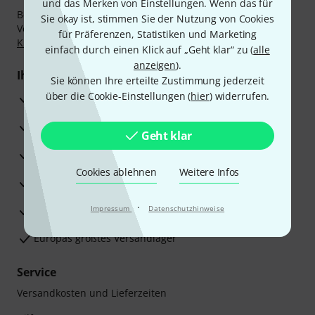
und das Merken von Einstellungen. Wenn das für
Bezahlen Sie vertraulich und sicher per Nachnahme,
Sie okay ist, stimmen Sie der Nutzung von Cookies
Vorkasse, PayPal, Amazon Pay,
Klarna Sofort bezahlen
,
für Präferenzen, Statistiken und Marketing
Klarna Ratenzahlung
oder Kreditkarte.
einfach durch einen Klick auf „Geht klar“ zu (
alle
anzeigen
).
Ihre Vorteile
Sie können Ihre erteilte Zustimmung jederzeit
über die Cookie-Einstellungen (
hier
) widerrufen.
3 Jahre Thomann Garantie
30 Tage Money-Back-Garantie
Geht klar
Reparaturservice
Cookies ablehnen
Weitere Infos
Beratung durch Fachexperten
·
Zufriedenheitsgarantie
Impressum
Datenschutzhinweise
Europas größtes Versandlager
Service
Versandkosten und Lieferzeiten