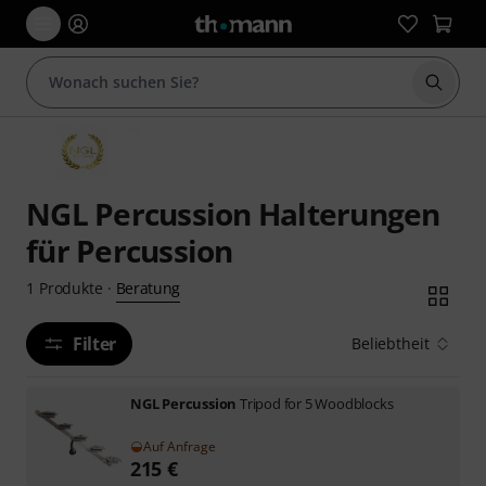
Suche 
NGL Percussion Halterungen
für Percussion
Beratung
1
Produkte
·
Filter
Beliebtheit
NGL Percussion
Tripod for 5 Woodblocks
Auf Anfrage
215
€