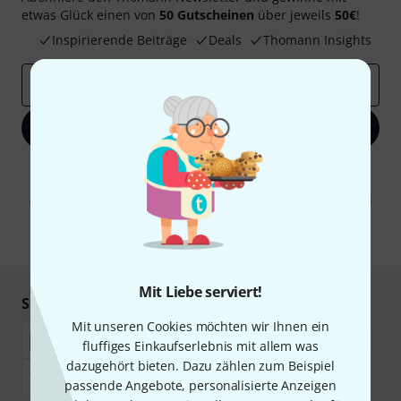
etwas Glück einen von
50 Gutscheinen
über jeweils
50€
!
Inspirierende Beiträge
Deals
Thomann Insights
E-Mail-Adresse
*
Jetzt anmelden
Mit Klick auf „Jetzt anmelden“ stimmen Sie dem Erhalt von E-Mail-
Werbung und einer Messung des E-Mail-Nutzungsverhaltens zu. Die
Abmeldung ist jederzeit möglich. Weitere Informationen finden Sie in
unseren
Datenschutzhinweisen
.
* Pflichtfeld
Mit Liebe serviert!
Sicher einkaufen & bezahlen
Mit unseren Cookies möchten wir Ihnen ein
fluffiges Einkaufserlebnis mit allem was
dazugehört bieten. Dazu zählen zum Beispiel
passende Angebote, personalisierte Anzeigen