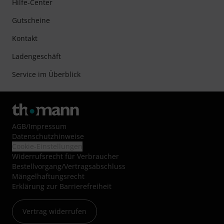
Hilfe-Center
Gutscheine
Kontakt
Ladengeschäft
Service im Überblick
AGB
/
Impressum
Datenschutzhinweise
Cookie-Einstellungen
Widerrufsrecht für Verbraucher
Bestellvorgang/Vertragsabschluss
Mängelhaftungsrecht
Erklärung zur Barrierefreiheit
Vertrag widerrufen