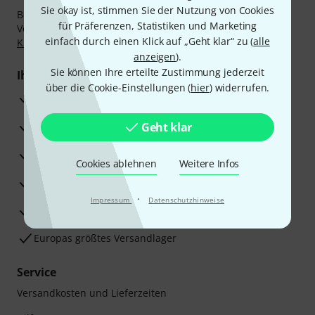
Sie okay ist, stimmen Sie der Nutzung von Cookies
Bezahlen Sie vertraulich und sicher per Nachnahme,
für Präferenzen, Statistiken und Marketing
Vorkasse, PayPal, Amazon Pay,
Klarna Sofort bezahlen
,
einfach durch einen Klick auf „Geht klar“ zu (
alle
Klarna Ratenzahlung
oder Kreditkarte.
anzeigen
).
Sie können Ihre erteilte Zustimmung jederzeit
Ihre Vorteile
über die Cookie-Einstellungen (
hier
) widerrufen.
3 Jahre Thomann Garantie
30 Tage Money-Back-Garantie
Geht klar
Reparaturservice
Cookies ablehnen
Weitere Infos
Beratung durch Fachexperten
·
Impressum
Datenschutzhinweise
Zufriedenheitsgarantie
Europas größtes Versandlager
Service
Versandkosten und Lieferzeiten