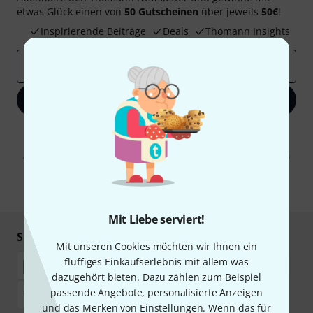
etwas Glück einen von
50 Gutscheinen
über jeweils
50€
!
Inspirierende Beiträge
Deals
Thomann Insights
E-Mail-Adresse
*
Jetzt anmelden
Mit Klick auf „Jetzt anmelden“ stimmen Sie dem Erhalt von E-Mail-
Werbung und einer Messung des E-Mail-Nutzungsverhaltens zu. Die
Abmeldung ist jederzeit möglich. Weitere Informationen finden Sie in
unseren
Datenschutzhinweisen
.
* Pflichtfeld
Mit Liebe serviert!
Sicher einkaufen & bezahlen
Mit unseren Cookies möchten wir Ihnen ein
fluffiges Einkaufserlebnis mit allem was
dazugehört bieten. Dazu zählen zum Beispiel
passende Angebote, personalisierte Anzeigen
und das Merken von Einstellungen. Wenn das für