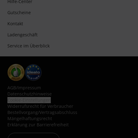
Hilfe-Center
Gutscheine
Kontakt
Ladengeschäft
Service im Überblick
AGB
/
Impressum
Datenschutzhinweise
Cookie-Einstellungen
Widerrufsrecht für Verbraucher
Bestellvorgang/Vertragsabschluss
Mängelhaftungsrecht
Erklärung zur Barrierefreiheit