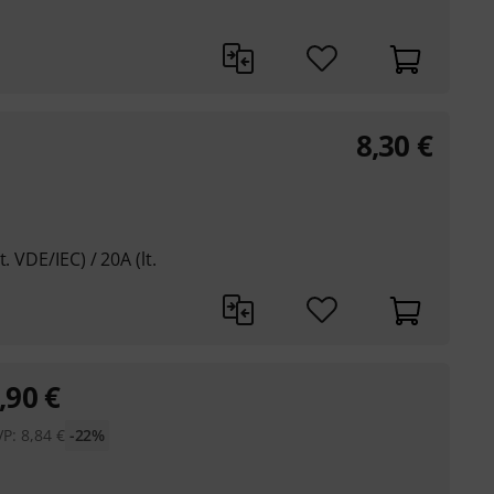
8,30
€
. VDE/IEC) / 20A (lt.
,90
€
VP:
8,84
€
-22%