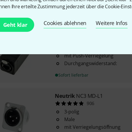
nnen Ihre erteilte Zustimmung jederzeit über die Cookie-Einst
Sofort lieferbar
Cookies ablehnen
Weitere Infos
Geht klar
Neutrik
NE8 FF
481
passend für RJ45 und NE8MC* 
mit Push-Verriegelung
Durchgangswiderstand:
Sofort lieferbar
Neutrik
NC3 MD-L1
906
3-polig
Male
mit Verriegelungsöffnung