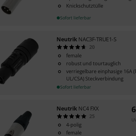
Knickschutztülle
Sofort lieferbar
Neutrik
NAC3F-TRUE1-S
20
female
robust und tourtauglich
verriegelbare einphasige 16A (lt
UL/CSA) Steckverbindung
Sofort lieferbar
6
Neutrik
NC4 FXX
25
U
4-polig
female