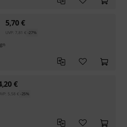
5,70
€
UVP:
7,81
€
-27%
ign
4,20
€
UVP:
5,58
€
-25%