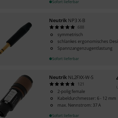
Sofort lieferbar
Neutrik
NP3 X-B
688
symmetrisch
schlankes ergonomisches Des
Spannzangenzugentlastung
Sofort lieferbar
Neutrik
NL2FXX-W-S
121
2-polig female
Kabeldurchmesser: 6 - 12 mm
max. Nennstrom: 37 A
Sofort lieferbar