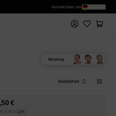
Kontakt
Über uns
DE / €
e mit Suchwort {searchTerm} starten
Beratung
Beliebtheit
,50
€
VP:
8,35
€
-22%