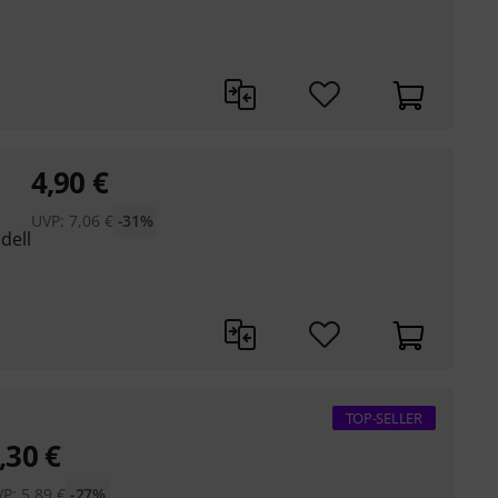
4,90
€
UVP:
7,06
€
-31%
dell
TOP-SELLER
,30
€
VP:
5,89
€
-27%