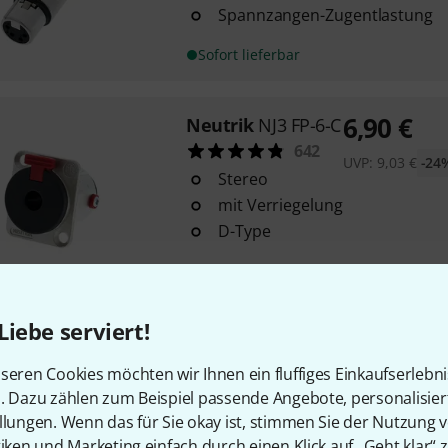
Spannzangen-Zugentlastung
Sofort lieferbar
6,90
€
Neutrik
NJ3 FP-6-C
642
UVP:
9,03
€
-24
Stereo
mit Verriegelung
D-Type
Sofort lieferbar
Liebe serviert!
Neutrik
NE8 FDP-B
290
seren Cookies möchten wir Ihnen ein fluffiges Einkaufserlebn
im metallenen D-Gehäuse
n. Dazu zählen zum Beispiel passende Angebote, personalisie
2 Montageschrauben inklusive
llungen. Wenn das für Sie okay ist, stimmen Sie der Nutzung 
tiken und Marketing einfach durch einen Klick auf „Geht klar“ z
Farbe: Schwarz