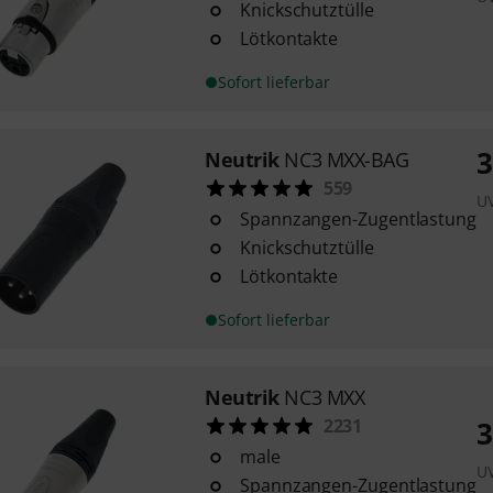
Knickschutztülle
Lötkontakte
Sofort lieferbar
3
Neutrik
NC3 MXX-BAG
559
U
Spannzangen-Zugentlastung
Knickschutztülle
Lötkontakte
Sofort lieferbar
Neutrik
NC3 MXX
2231
3
male
U
Spannzangen-Zugentlastung