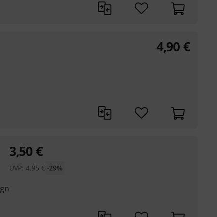
4,90
€
3,50
€
UVP:
4,95
€
-29%
ign