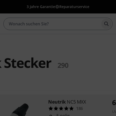
3 Jahre Garantie
Reparaturservice
Such
 Stecker
290
6
Neutrik
NC5 MXX
186
U
5-polig