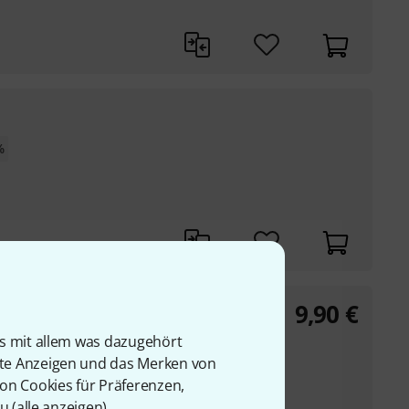
%
9,90
€
is mit allem was dazugehört
rte Anzeigen und das Merken von
von Cookies für Präferenzen,
u (
alle anzeigen
).