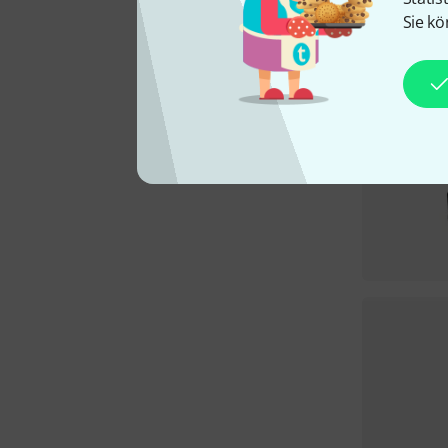
Sie kö