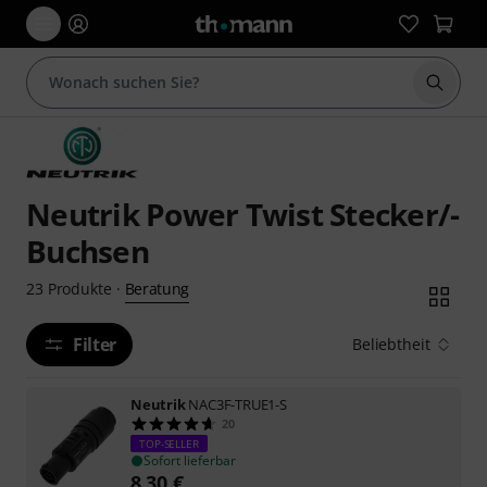
Suche 
Neutrik Power Twist Stecker/-
Buchsen
Beratung
23
Produkte
·
Filter
Beliebtheit
Neutrik
NAC3F-TRUE1-S
20
TOP-SELLER
Sofort lieferbar
8,30
€