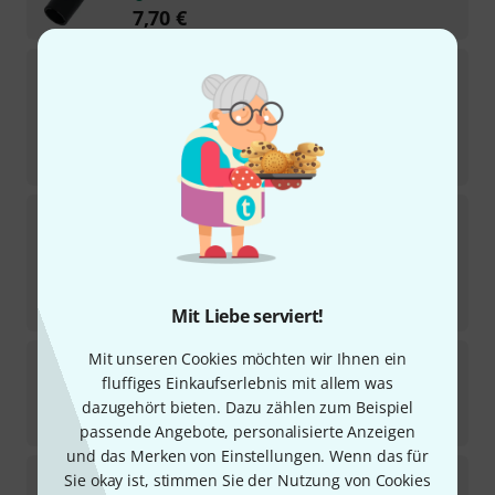
7,70
€
Neutrik
NAC3 MP-HC
22
Sofort lieferbar
12
€
-21%
UVP:
15,14
€
Neutrik
NAC3FPX-ST-TOP
8
Sofort lieferbar
11,60
€
-23%
UVP:
15,10
€
Mit Liebe serviert!
Neutrik
NAC3FPX-WOT-TOP
Mit unseren Cookies möchten wir Ihnen ein
fluffiges Einkaufserlebnis mit allem was
3
Sofort lieferbar
dazugehört bieten. Dazu zählen zum Beispiel
8,10
€
passende Angebote, personalisierte Anzeigen
und das Merken von Einstellungen. Wenn das für
Neutrik
SCNAC-03-SB
Sie okay ist, stimmen Sie der Nutzung von Cookies