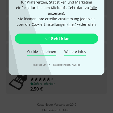
4
für Präferenzen, Statistiken und Marketing
Sofort lieferbar
einfach durch einen Klick auf „Geht klar“ zu (
alle
1,90
€
anzeigen
).
Sie können Ihre erteilte Zustimmung jederzeit
Neutrik
NAC3MPX-WOT-TOP
über die Cookie-Einstellungen (
hier
) widerrufen.
7
Sofort lieferbar
4,20
€
Geht klar
Neutrik
SCNAC-01-SB
Cookies ablehnen
Weitere Infos
6
Sofort lieferbar
1,99
€
·
Impressum
Datenschutzhinweise
Neutrik
SCnac-04
8
Sofort lieferbar
2,50
€
Kostenloser Versand ab 29 €
Alle Preise inkl. MwSt.