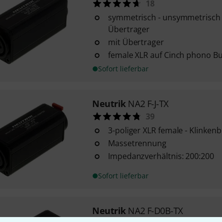
18
symmetrisch - unsymmetrisch 
Übertrager
mit Übertrager
female XLR auf Cinch phono Bu
Sofort lieferbar
Neutrik
NA2 F-J-TX
39
3-poliger XLR female - Klinken
Massetrennung
Impedanzverhältnis: 200:200
Sofort lieferbar
Neutrik
NA2 F-D0B-TX