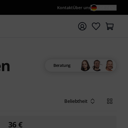
Kontakt
Über uns
DE / €
e mit Suchwort {searchTerm} starten
en
Beratung
Beliebtheit
36
€