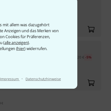
UVP:
51,22
€
-30%
mit Übertrager
chse 1:1 - 200R/200R
is mit allem was dazugehört
rte Anzeigen und das Merken von
von Cookies für Präferenzen,
u (
alle anzeigen
).
29,60
€
ellungen (
hier
) widerrufen.
Adapter mit
30-Tage-Bestpreis
:
31,20
€
-5%
chse 1:1 - 200R/200R
·
Impressum
Datenschutzhinweise
9 €