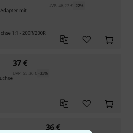
UVP:
46,27
€
-22%
Adapter mit
chse 1:1 - 200R/200R
37
€
UVP:
55,36
€
-33%
buchse
36
€