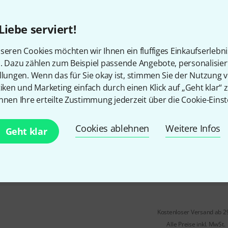
18
balanced/unbalanced-Adapter 
Liebe serviert!
female XLR auf Cinch phono Bu
Farbe: schwarz, kodiert
seren Cookies möchten wir Ihnen ein fluffiges Einkaufserlebn
n. Dazu zählen zum Beispiel passende Angebote, personalisie
Sofort lieferbar
llungen. Wenn das für Sie okay ist, stimmen Sie der Nutzung 
tiken und Marketing einfach durch einen Klick auf „Geht klar“ z
Neutrik
NA2 F-D2B-TX B-Stock
nnen Ihre erteilte Zustimmung jederzeit über die Cookie-Einst
symmetrisch - unsymmetrisch 
Übertrager
Cookies ablehnen
Weitere Infos
Geht klar
mit Übertrager
female XLR auf Cinch phono Bu
Sofort lieferbar
Kostenloser Versand ab 2
Alle Preise inkl. MwSt.