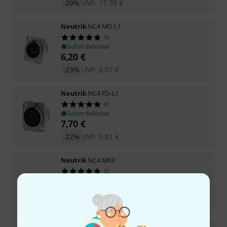
-20%
UVP:
17,39
€
Neutrik
NC4 MD-L1
19
Sofort lieferbar
6,20
€
-23%
UVP:
8,07
€
Neutrik
NC4 FD-L1
47
Sofort lieferbar
7,70
€
-22%
UVP:
9,81
€
Neutrik
NC4 MRX
11
Sofort lieferbar
8,70
€
-28%
UVP:
12,01
€
Neutrik
NC4 MRX-B