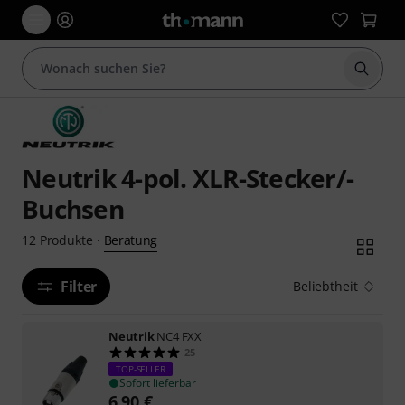
Suche 
Neutrik 4-pol. XLR-Stecker/-
Buchsen
Beratung
12
Produkte
·
Filter
Beliebtheit
Neutrik
NC4 FXX
25
TOP-SELLER
Sofort lieferbar
6,90
€