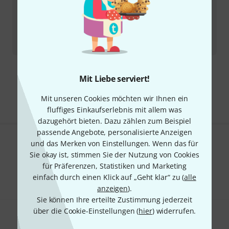
6
In 8–10 Wochen lieferbar
10,50
€
-24%
UVP:
13,73
€
Kostenloser Versand ab 29 €
Mit Liebe serviert!
Alle Preise inkl. MwSt.
Mit unseren Cookies möchten wir Ihnen ein
fluffiges Einkaufserlebnis mit allem was
dazugehört bieten. Dazu zählen zum Beispiel
passende Angebote, personalisierte Anzeigen
und das Merken von Einstellungen. Wenn das für
Gefällt Ihnen, was Sie sehen?
Sie okay ist, stimmen Sie der Nutzung von Cookies
für Präferenzen, Statistiken und Marketing
Teilen
Hilfe & Feedback
einfach durch einen Klick auf „Geht klar“ zu (
alle
anzeigen
).
Sie können Ihre erteilte Zustimmung jederzeit
über die Cookie-Einstellungen (
hier
) widerrufen.