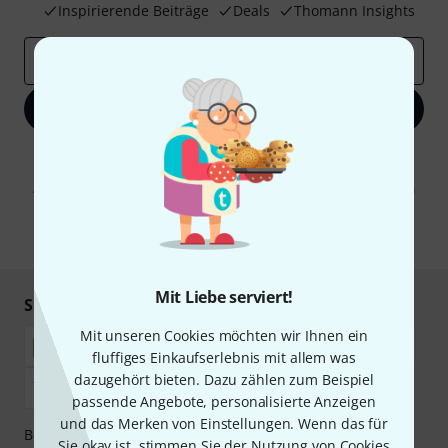
Inspirierende Beiträge
Deals
Thomann Insights
E-Mail-Adresse
*
Jetzt anmelden
Mit Klick auf „Jetzt anmelden“ stimmen Sie dem Erhalt von E-Mail-
Werbung und einer Messung des E-Mail-Nutzungsverhaltens zu. Die
Abmeldung ist jederzeit möglich. Weitere Informationen finden Sie in
unseren
Datenschutzhinweisen
.
* Pflichtfeld
Mit Liebe serviert!
Sicher einkaufen & bezahlen
Mit unseren Cookies möchten wir Ihnen ein
fluffiges Einkaufserlebnis mit allem was
dazugehört bieten. Dazu zählen zum Beispiel
passende Angebote, personalisierte Anzeigen
und das Merken von Einstellungen. Wenn das für
Bezahlen Sie vertraulich und sicher per Nachnahme,
Sie okay ist, stimmen Sie der Nutzung von Cookies