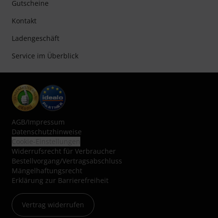
Gutscheine
Kontakt
Ladengeschäft
Service im Überblick
AGB
/
Impressum
Datenschutzhinweise
Cookie-Einstellungen
Widerrufsrecht für Verbraucher
Bestellvorgang/Vertragsabschluss
Mängelhaftungsrecht
Erklärung zur Barrierefreiheit
Vertrag widerrufen