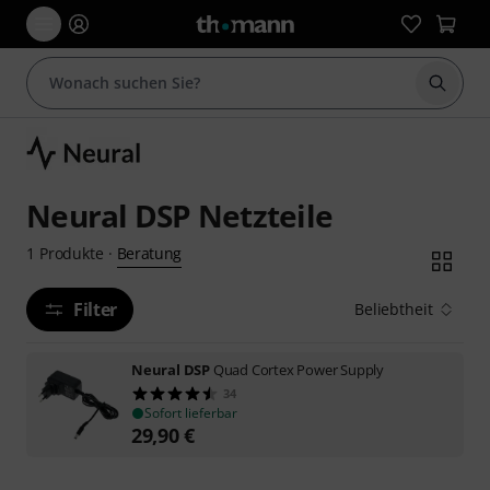
Suche 
Neural DSP Netzteile
Beratung
1
Produkte
·
Filter
Beliebtheit
Neural DSP
Quad Cortex Power Supply
34
Sofort lieferbar
29,90
€