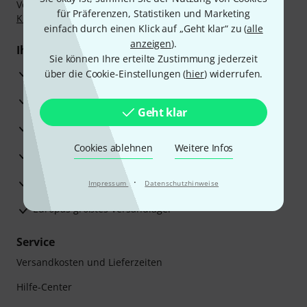
Vorkasse, PayPal, Amazon Pay,
Klarna Sofort bezahlen
,
für Präferenzen, Statistiken und Marketing
Klarna Ratenzahlung
oder Kreditkarte.
einfach durch einen Klick auf „Geht klar“ zu (
alle
anzeigen
).
Ihre Vorteile
Sie können Ihre erteilte Zustimmung jederzeit
3 Jahre Thomann Garantie
über die Cookie-Einstellungen (
hier
) widerrufen.
30 Tage Money-Back-Garantie
Geht klar
Reparaturservice
Cookies ablehnen
Weitere Infos
Beratung durch Fachexperten
Zufriedenheitsgarantie
·
Impressum
Datenschutzhinweise
Europas größtes Versandlager
Service
Versandkosten und Lieferzeiten
Hilfe-Center