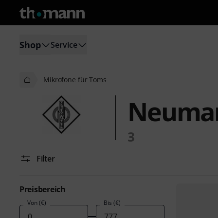
Shop
Service
Mikrofone für Toms
Neuman
3
Filter
Preisbereich
Von (€)
Bis (€)