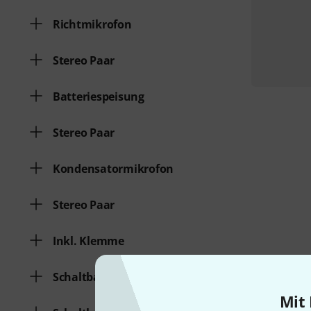
Richtmikrofon
Stereo Paar
Batteriespeisung
Stereo Paar
Kondensatormikrofon
Stereo Paar
Inkl. Klemme
Schaltbarer Lowcut
Mit 