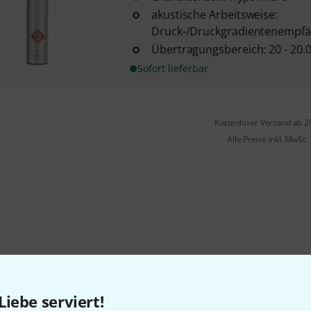
akustische Arbeitsweise:
Druck-/Druckgradientenempf
Übertragungsbereich: 20 - 20.
Sofort lieferbar
Kostenloser Versand ab 2
Alle Preise inkl. MwSt.
Liebe serviert!