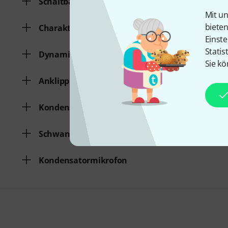
Schaltbarer Pad
Mit un
biete
Charakteristik
Einste
Statis
Dynamisches Mikrofon
Sie kö
Anklippmikrofon
Kondensatormikrofon
Schwanenhals
Kondensatormikrofon