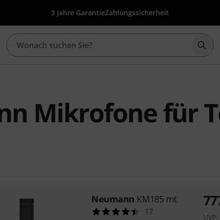
3 Jahre Garantie
Zahlungssicherheit
Such
n Mikrofone für 
77
Neumann
KM185 mt
17
UVP: