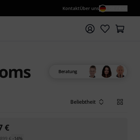
Kontakt
Über uns
DE / €
e mit Suchwort {searchTerm} starten
Toms
Beratung
Beliebtheit
7
€
899
€
-14%