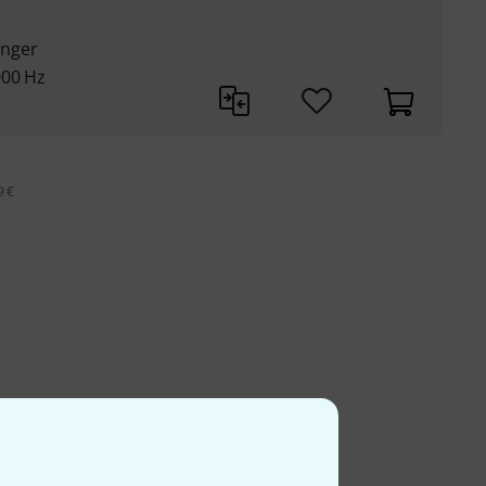
änger
000 Hz
9 €