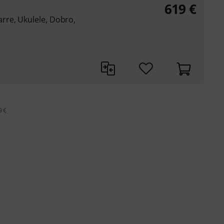
619
€
re, Ukulele, Dobro,
9 €