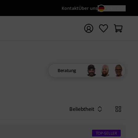
Kontakt
Über uns
DE / €
e mit Suchwort {searchTerm} starten
Beratung
Beliebtheit
TOP-SELLER