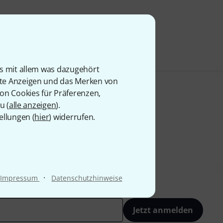
is mit allem was dazugehört
rte Anzeigen und das Merken von
von Cookies für Präferenzen,
u (
alle anzeigen
).
ellungen (
hier
) widerrufen.
·
Impressum
Datenschutzhinweise
Jetzt anmelden