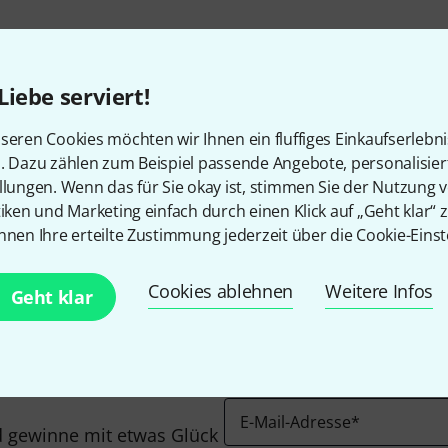
Liebe serviert!
seren Cookies möchten wir Ihnen ein fluffiges Einkaufserlebn
n. Dazu zählen zum Beispiel passende Angebote, personalisie
llungen. Wenn das für Sie okay ist, stimmen Sie der Nutzung 
Gefällt Ihnen, was Sie sehen?
tiken und Marketing einfach durch einen Klick auf „Geht klar“ z
nnen Ihre erteilte Zustimmung jederzeit über die Cookie-Einst
Teilen
Hilfe & Feedback
Cookies ablehnen
Weitere Infos
Geht klar
E-Mail-Adresse
*
 gewinne mit etwas Glück