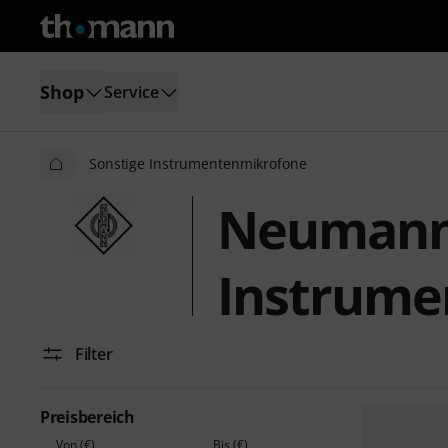
Shop
Service
Sonstige Instrumentenmikrofone
Neumann 
Instrume
Filter
Preisbereich
Von (€)
Bis (€)