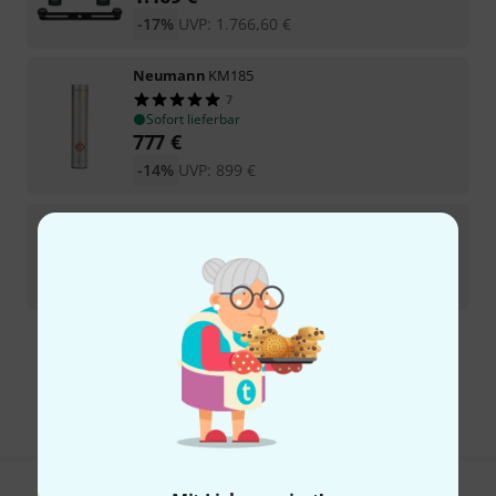
-17%
UVP:
1.766,60
€
Neumann
KM185
7
Sofort lieferbar
777
€
-14%
UVP:
899
€
Neumann
USM 69I mt
2
Auf Anfrage
6.779
€
Kostenloser Versand ab 29 €
Alle Preise inkl. MwSt.