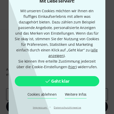
Mit Liebe serviert!
Gefällt Ihnen, was Sie sehen?
Mit unseren Cookies möchten wir Ihnen ein
Teilen
Hilfe & Feedback
fluffiges Einkaufserlebnis mit allem was
dazugehört bieten. Dazu zählen zum Beispiel
passende Angebote, personalisierte Anzeigen
und das Merken von Einstellungen. Wenn das für
Sie okay ist, stimmen Sie der Nutzung von Cookies
für Präferenzen, Statistiken und Marketing
einfach durch einen Klick auf „Geht klar“ zu (
alle
anzeigen
).
Sie können Ihre erteilte Zustimmung jederzeit
Thomann Newsletter
über die Cookie-Einstellungen (
hier
) widerrufen.
Abonniere den Thomann Newsletter und gewinne mit
etwas Glück einen von
50 Gutscheinen
über jeweils
50€
!
Geht klar
Inspirierende Beiträge
Deals
Thomann Insights
E-Mail-Adresse
Cookies ablehnen
*
Weitere Infos
Jetzt anmelden
·
Impressum
Datenschutzhinweise