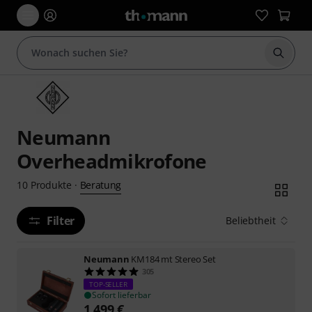
Suche 
Neumann
Overheadmikrofone
Beratung
10
Produkte
·
Filter
Beliebtheit
Neumann
KM184 mt Stereo Set
305
TOP-SELLER
Sofort lieferbar
1.499
€