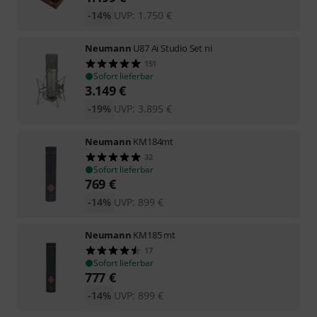
-14%
UVP:
1.750
€
Neumann
U87 Ai Studio Set ni
151
Sofort lieferbar
3.149
€
-19%
UVP:
3.895
€
Neumann
KM184mt
32
Sofort lieferbar
769
€
-14%
UVP:
899
€
Neumann
KM185 mt
17
Sofort lieferbar
777
€
-14%
UVP:
899
€