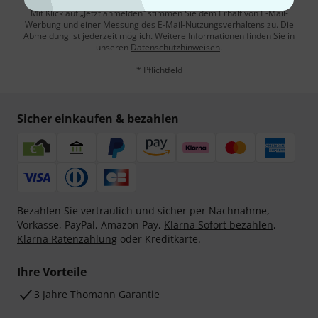
Mit Klick auf „Jetzt anmelden“ stimmen Sie dem Erhalt von E-Mail-
Werbung und einer Messung des E-Mail-Nutzungsverhaltens zu. Die
Abmeldung ist jederzeit möglich. Weitere Informationen finden Sie in
unseren
Datenschutzhinweisen
.
* Pflichtfeld
Sicher einkaufen & bezahlen
Bezahlen Sie vertraulich und sicher per Nachnahme,
Vorkasse, PayPal, Amazon Pay,
Klarna Sofort bezahlen
,
Klarna Ratenzahlung
oder Kreditkarte.
Ihre Vorteile
3 Jahre Thomann Garantie