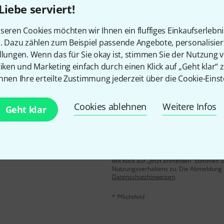
Liebe serviert!
Gefällt Ihnen, was Sie sehen?
seren Cookies möchten wir Ihnen ein fluffiges Einkaufserlebn
n. Dazu zählen zum Beispiel passende Angebote, personalisie
Teilen
Hilfe & Feedback
llungen. Wenn das für Sie okay ist, stimmen Sie der Nutzung 
tiken und Marketing einfach durch einen Klick auf „Geht klar“ z
nnen Ihre erteilte Zustimmung jederzeit über die Cookie-Einst
Cookies ablehnen
Weitere Infos
Geht klar
E-Mail-Adresse
*
 gewinne mit etwas Glück
50€
!
Mit Klick auf „Jetzt anmelden“ stimmen
Nutzungsverhaltens zu. Die Abmeldung is
Datenschutzhinweisen
.
* Pflichtfeld