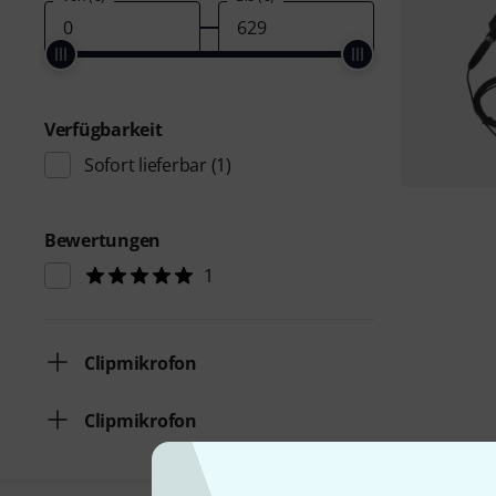
Verfügbarkeit
Sofort lieferbar
(1)
Bewertungen
1
Clipmikrofon
Clipmikrofon