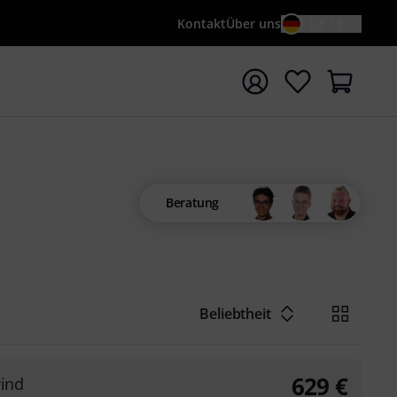
Kontakt
Über uns
DE / €
e mit Suchwort {searchTerm} starten
Beratung
Beliebtheit
629
€
ind