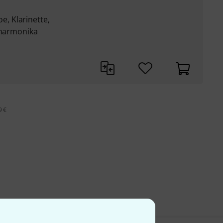
, Klarinette,
dharmonika
9 €