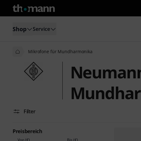
Shop
Service
Mikrofone für Mundharmonika
Neumann 
Mundhar
Filter
Preisbereich
Von (€)
Bis (€)