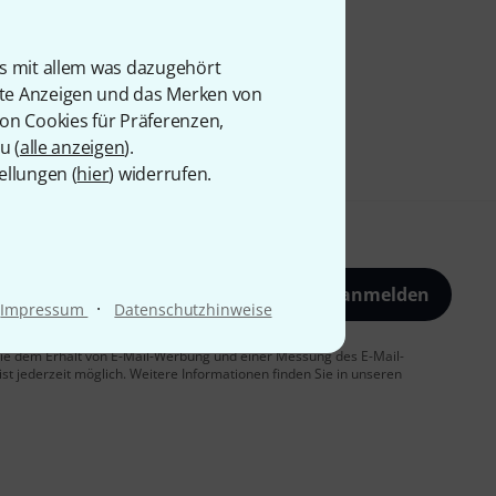
is mit allem was dazugehört
rte Anzeigen und das Merken von
von Cookies für Präferenzen,
u (
alle anzeigen
).
ellungen (
hier
) widerrufen.
Jetzt anmelden
·
Impressum
Datenschutzhinweise
 Sie dem Erhalt von E-Mail-Werbung und einer Messung des E-Mail-
t jederzeit möglich. Weitere Informationen finden Sie in unseren