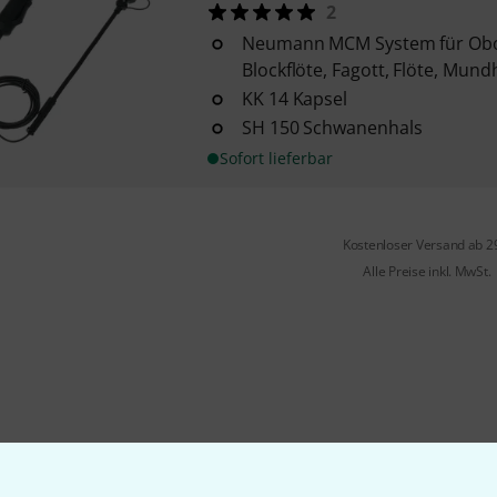
2
Neumann MCM System für Oboe
Blockflöte, Fagott, Flöte, Mun
KK 14 Kapsel
SH 150 Schwanenhals
Sofort lieferbar
Kostenloser Versand ab 2
Alle Preise inkl. MwSt.