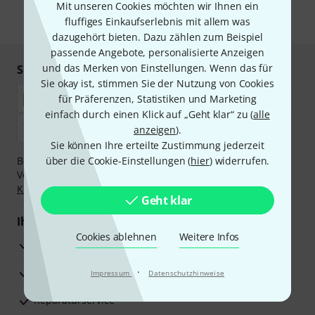
Mit unseren Cookies möchten wir Ihnen ein
fluffiges Einkaufserlebnis mit allem was
* Pflichtfeld
dazugehört bieten. Dazu zählen zum Beispiel
passende Angebote, personalisierte Anzeigen
und das Merken von Einstellungen. Wenn das für
Sicher einkaufen & bezahlen
Sie okay ist, stimmen Sie der Nutzung von Cookies
für Präferenzen, Statistiken und Marketing
einfach durch einen Klick auf „Geht klar“ zu (
alle
anzeigen
).
Sie können Ihre erteilte Zustimmung jederzeit
Bezahlen Sie vertraulich und sicher per Nachnahme,
über die Cookie-Einstellungen (
hier
) widerrufen.
Vorkasse, PayPal, Amazon Pay,
Klarna Sofort bezahlen
,
Klarna Ratenzahlung
oder Kreditkarte.
Geht klar
Ihre Vorteile
Cookies ablehnen
Weitere Infos
3 Jahre Thomann Garantie
30 Tage Money-Back-Garantie
·
Impressum
Datenschutzhinweise
Reparaturservice