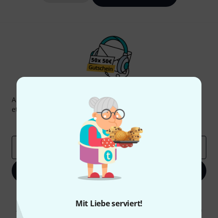
Thomann Newsletter
Abonniere den Thomann Newsletter und gewinne mit
etwas Glück einen von
50 Gutscheinen
über jeweils
50€
!
Inspirierende Beiträge
Deals
Thomann Insights
E-Mail-Adresse
*
Jetzt anmelden
Mit Klick auf „Jetzt anmelden“ stimmen Sie dem Erhalt von E-Mail-
Werbung und einer Messung des E-Mail-Nutzungsverhaltens zu. Die
Mit Liebe serviert!
Abmeldung ist jederzeit möglich. Weitere Informationen finden Sie in
unseren
Datenschutzhinweisen
.