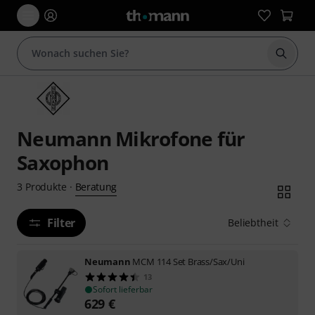
Suche 
Neumann Mikrofone für
Saxophon
Beratung
3
Produkte
·
Filter
Beliebtheit
Neumann
MCM 114 Set Brass/Sax/Uni
13
Sofort lieferbar
629
€