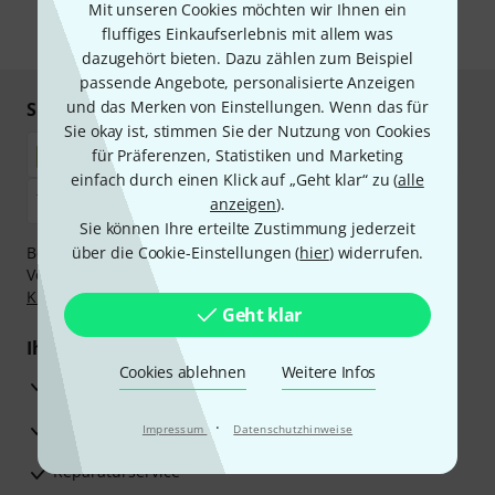
Mit unseren Cookies möchten wir Ihnen ein
fluffiges Einkaufserlebnis mit allem was
* Pflichtfeld
dazugehört bieten. Dazu zählen zum Beispiel
passende Angebote, personalisierte Anzeigen
und das Merken von Einstellungen. Wenn das für
Sicher einkaufen & bezahlen
Sie okay ist, stimmen Sie der Nutzung von Cookies
für Präferenzen, Statistiken und Marketing
einfach durch einen Klick auf „Geht klar“ zu (
alle
anzeigen
).
Sie können Ihre erteilte Zustimmung jederzeit
Bezahlen Sie vertraulich und sicher per Nachnahme,
über die Cookie-Einstellungen (
hier
) widerrufen.
Vorkasse, PayPal, Amazon Pay,
Klarna Sofort bezahlen
,
Klarna Ratenzahlung
oder Kreditkarte.
Geht klar
Ihre Vorteile
Cookies ablehnen
Weitere Infos
3 Jahre Thomann Garantie
30 Tage Money-Back-Garantie
·
Impressum
Datenschutzhinweise
Reparaturservice