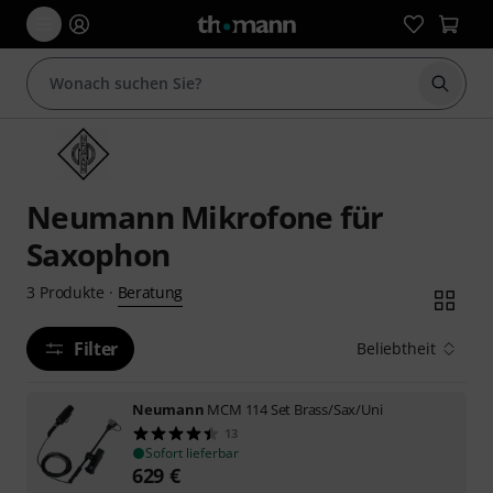
Suche 
Neumann Mikrofone für
Saxophon
Beratung
3
Produkte
·
Filter
Beliebtheit
Neumann
MCM 114 Set Brass/Sax/Uni
13
Sofort lieferbar
629
€