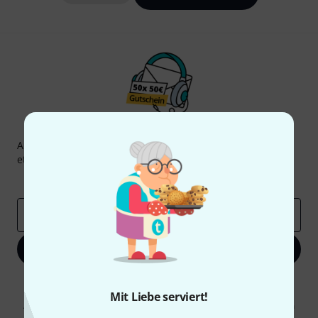
Thomann Newsletter
Abonniere den Thomann Newsletter und gewinne mit
etwas Glück einen von
50 Gutscheinen
über jeweils
50€
!
Inspirierende Beiträge
Deals
Thomann Insights
E-Mail-Adresse
*
Jetzt anmelden
Mit Klick auf „Jetzt anmelden“ stimmen Sie dem Erhalt von E-Mail-
Werbung und einer Messung des E-Mail-Nutzungsverhaltens zu. Die
Mit Liebe serviert!
Abmeldung ist jederzeit möglich. Weitere Informationen finden Sie in
unseren
Datenschutzhinweisen
.