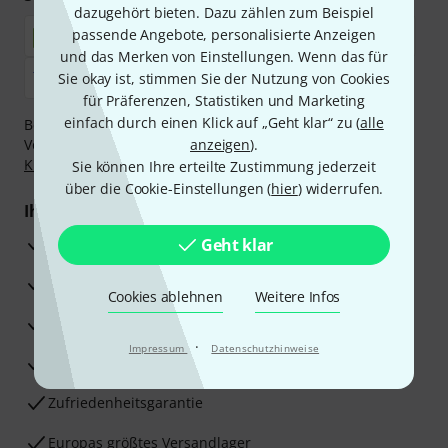
dazugehört bieten. Dazu zählen zum Beispiel
passende Angebote, personalisierte Anzeigen
und das Merken von Einstellungen. Wenn das für
Sie okay ist, stimmen Sie der Nutzung von Cookies
für Präferenzen, Statistiken und Marketing
einfach durch einen Klick auf „Geht klar“ zu (
alle
Bezahlen Sie vertraulich und sicher per Nachnahme,
Vorkasse, PayPal, Amazon Pay,
anzeigen
Klarna Sofort bezahlen
).
,
Klarna Ratenzahlung
oder Kreditkarte.
Sie können Ihre erteilte Zustimmung jederzeit
über die Cookie-Einstellungen (
hier
) widerrufen.
Ihre Vorteile
3 Jahre Thomann Garantie
Geht klar
30 Tage Money-Back-Garantie
Cookies ablehnen
Weitere Infos
Reparaturservice
·
Impressum
Datenschutzhinweise
Beratung durch Fachexperten
Zufriedenheitsgarantie
Europas größtes Versandlager