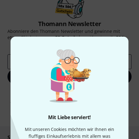
Thomann Newsletter
Abonniere den Thomann Newsletter und gewinne mit
etwas Glück einen von
50 Gutscheinen
über jeweils
50€
!
Inspirierende Beiträge
Deals
Thomann Insights
E-Mail-Adresse
*
Jetzt anmelden
Mit Klick auf „Jetzt anmelden“ stimmen Sie dem Erhalt von E-Mail-
Werbung und einer Messung des E-Mail-Nutzungsverhaltens zu. Die
Abmeldung ist jederzeit möglich. Weitere Informationen finden Sie in
unseren
Datenschutzhinweisen
.
* Pflichtfeld
Mit Liebe serviert!
Mit unseren Cookies möchten wir Ihnen ein
fluffiges Einkaufserlebnis mit allem was
Sicher einkaufen & bezahlen