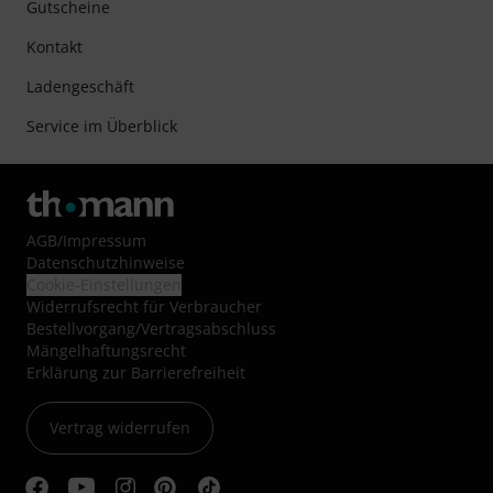
Gutscheine
Kontakt
Ladengeschäft
Service im Überblick
AGB
/
Impressum
Datenschutzhinweise
Cookie-Einstellungen
Widerrufsrecht für Verbraucher
Bestellvorgang/Vertragsabschluss
Mängelhaftungsrecht
Erklärung zur Barrierefreiheit
Vertrag widerrufen