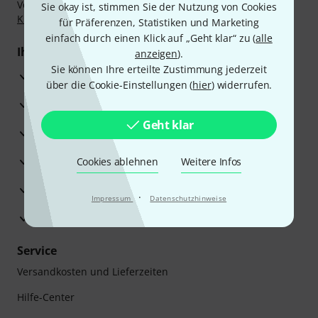
Vorkasse, PayPal, Amazon Pay,
Klarna Sofort bezahlen
,
Sie okay ist, stimmen Sie der Nutzung von Cookies
Klarna Ratenzahlung
oder Kreditkarte.
für Präferenzen, Statistiken und Marketing
einfach durch einen Klick auf „Geht klar“ zu (
alle
Ihre Vorteile
anzeigen
).
Sie können Ihre erteilte Zustimmung jederzeit
3 Jahre Thomann Garantie
über die Cookie-Einstellungen (
hier
) widerrufen.
30 Tage Money-Back-Garantie
Geht klar
Reparaturservice
Beratung durch Fachexperten
Cookies ablehnen
Weitere Infos
Zufriedenheitsgarantie
·
Impressum
Datenschutzhinweise
Europas größtes Versandlager
Service
Versandkosten und Lieferzeiten
Hilfe-Center