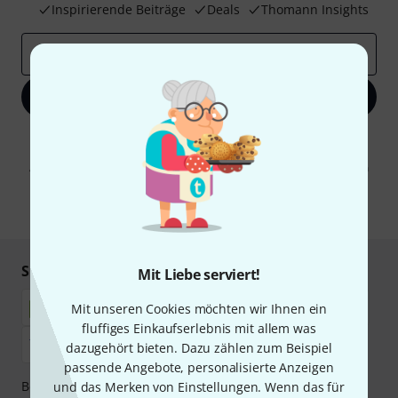
Inspirierende Beiträge
Deals
Thomann Insights
E-Mail-Adresse
*
Jetzt anmelden
Mit Klick auf „Jetzt anmelden“ stimmen Sie dem Erhalt von E-Mail-
Werbung und einer Messung des E-Mail-Nutzungsverhaltens zu. Die
Abmeldung ist jederzeit möglich. Weitere Informationen finden Sie in
unseren
Datenschutzhinweisen
.
* Pflichtfeld
Sicher einkaufen & bezahlen
Mit Liebe serviert!
Mit unseren Cookies möchten wir Ihnen ein
fluffiges Einkaufserlebnis mit allem was
dazugehört bieten. Dazu zählen zum Beispiel
passende Angebote, personalisierte Anzeigen
Bezahlen Sie vertraulich und sicher per Nachnahme,
und das Merken von Einstellungen. Wenn das für