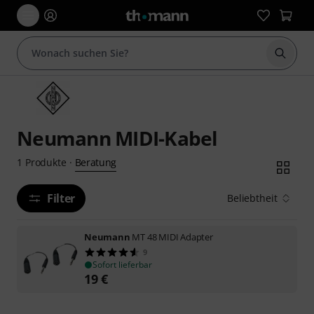
Suche 
Neumann MIDI-Kabel
Beratung
1
Produkte
·
Filter
Beliebtheit
Neumann
MT 48 MIDI Adapter
9
Sofort lieferbar
19
€