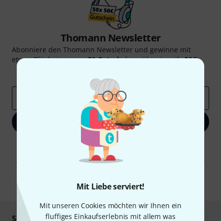
Thomann Newsletter
Abonniere den Thomann Newsletter und gewinne mit
etwas Glück einen von
50 Gutscheinen
über jeweils
50€
!
Inspirierende Beiträge
Deals
Thomann Insights
E-Mail-Adresse
*
Jetzt anmelden
Mit Klick auf „Jetzt anmelden“ stimmen Sie dem Erhalt von E-Mail-
Werbung und einer Messung des E-Mail-Nutzungsverhaltens zu. Die
Abmeldung ist jederzeit möglich. Weitere Informationen finden Sie in
unseren
Datenschutzhinweisen
.
* Pflichtfeld
Mit Liebe serviert!
Mit unseren Cookies möchten wir Ihnen ein
fluffiges Einkaufserlebnis mit allem was
Sicher einkaufen & bezahlen