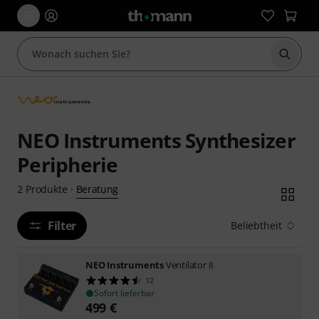
Suche 
NEO Instruments Synthesizer
Peripherie
Beratung
2
Produkte
·
Filter
Beliebtheit
NEO Instruments
Ventilator II
12
Sofort lieferbar
499
€