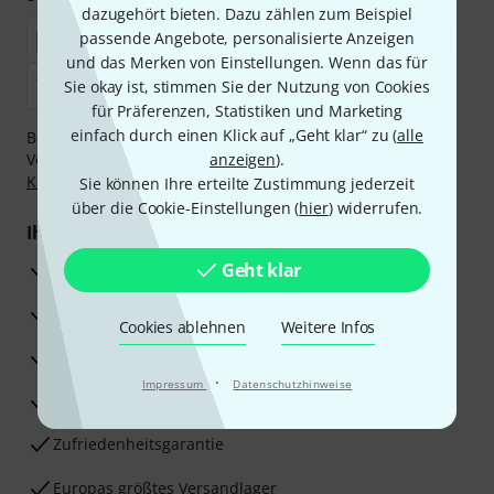
dazugehört bieten. Dazu zählen zum Beispiel
passende Angebote, personalisierte Anzeigen
und das Merken von Einstellungen. Wenn das für
Sie okay ist, stimmen Sie der Nutzung von Cookies
für Präferenzen, Statistiken und Marketing
einfach durch einen Klick auf „Geht klar“ zu (
alle
Bezahlen Sie vertraulich und sicher per Nachnahme,
Vorkasse, PayPal, Amazon Pay,
anzeigen
Klarna Sofort bezahlen
).
,
Klarna Ratenzahlung
oder Kreditkarte.
Sie können Ihre erteilte Zustimmung jederzeit
über die Cookie-Einstellungen (
hier
) widerrufen.
Ihre Vorteile
3 Jahre Thomann Garantie
Geht klar
30 Tage Money-Back-Garantie
Cookies ablehnen
Weitere Infos
Reparaturservice
·
Impressum
Datenschutzhinweise
Beratung durch Fachexperten
Zufriedenheitsgarantie
Europas größtes Versandlager