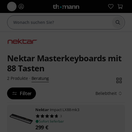
Suche 
Nektar Masterkeyboards mit
88 Tasten
Beratung
2
Produkte
·
Filter
Beliebtheit
Nektar
Impact LX88 mk3
3
Sofort lieferbar
299
€