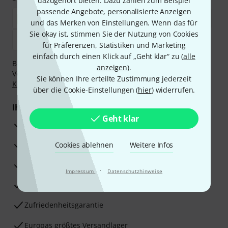
dazugehört bieten. Dazu zählen zum Beispiel
passende Angebote, personalisierte Anzeigen
und das Merken von Einstellungen. Wenn das für
Sie okay ist, stimmen Sie der Nutzung von Cookies
für Präferenzen, Statistiken und Marketing
einfach durch einen Klick auf „Geht klar“ zu (
alle
Bezahlen Sie vertraulich und sicher per Nachnahme,
anzeigen
).
Vorkasse, PayPal, Amazon Pay,
Klarna Sofort bezahlen
,
Sie können Ihre erteilte Zustimmung jederzeit
Klarna Ratenzahlung
oder Kreditkarte.
über die Cookie-Einstellungen (
hier
) widerrufen.
Ihre Vorteile
Geht klar
3 Jahre Thomann Garantie
30 Tage Money-Back-Garantie
Cookies ablehnen
Weitere Infos
Reparaturservice
·
Impressum
Datenschutzhinweise
Beratung durch Fachexperten
Zufriedenheitsgarantie
Europas größtes Versandlager