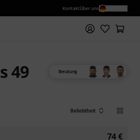
Kontakt
Über uns
DE / €
e mit Suchwort {searchTerm} starten
s 49
Beratung
Beliebtheit
74
€