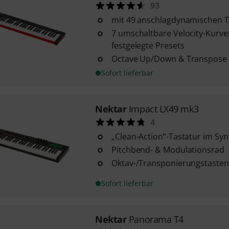
93
mit 49 anschlagdynamischen 
7 umschaltbare Velocity-Kurven
festgelegte Presets
Octave Up/Down & Transpose 
Sofort lieferbar
Nektar
Impact LX49 mk3
4
„Clean-Action“-Tastatur im Synt
Pitchbend- & Modulationsrad
Oktav-/Transponierungstasten
Sofort lieferbar
Nektar
Panorama T4