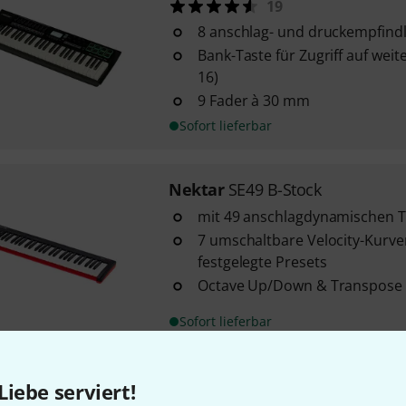
19
8 anschlag- und druckempfind
Bank-Taste für Zugriff auf wei
16)
9 Fader à 30 mm
Sofort lieferbar
Nektar
SE49 B-Stock
mit 49 anschlagdynamischen 
7 umschaltbare Velocity-Kurven
festgelegte Presets
Octave Up/Down & Transpose 
Sofort lieferbar
Liebe serviert!
Kostenloser Versand ab 2