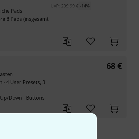
UVP:
299,99
€
-14%
liche Pads
tere 8 Pads (insgesamt
68
€
Tasten
 - 4 User Presets, 3
Up/Down - Buttons
9 €