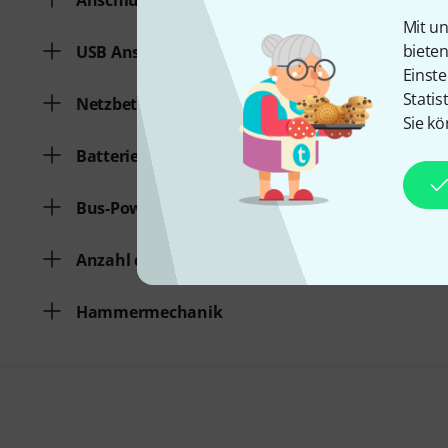
Anschluss für Sustainpedal
Mit un
biete
USB Anschluss
Einste
Statis
Netzbetrieb
Sie kö
Batteriebetrieb
Bus-Powered
Anzahl der Tasten
Hammermechanik