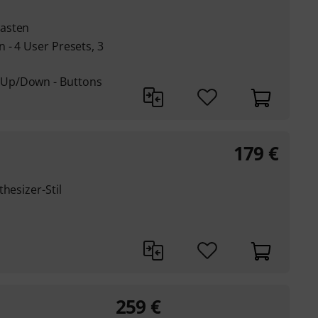
Tasten
 - 4 User Presets, 3
Up/Down - Buttons
179
€
hesizer-Stil
259
€