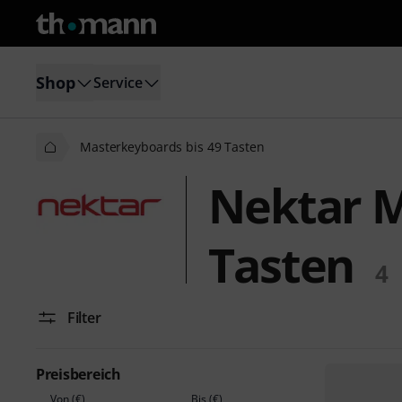
Shop
Service
Masterkeyboards bis 49 Tasten
Nektar M
Tasten
4
Filter
Preisbereich
Von (€)
Bis (€)