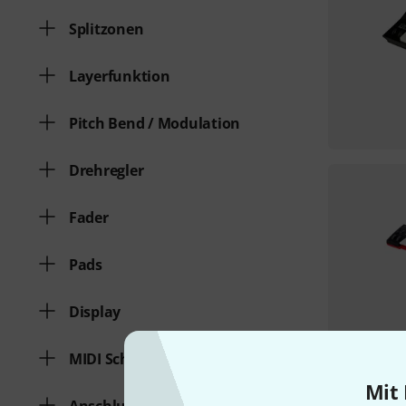
Splitzonen
Layerfunktion
Pitch Bend / Modulation
Drehregler
Fader
Pads
Display
MIDI Schnittstelle
Mit 