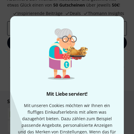
etwas Glück einen von
50 Gutscheinen
über jeweils
50€
!
Inspirierende Beiträge
Deals
Thomann Insights
E-Mail-Adresse
*
Jetzt anmelden
Mit Klick auf „Jetzt anmelden“ stimmen Sie dem Erhalt von E-Mail-
Werbung und einer Messung des E-Mail-Nutzungsverhaltens zu. Die
Abmeldung ist jederzeit möglich. Weitere Informationen finden Sie in
unseren
Datenschutzhinweisen
.
* Pflichtfeld
Mit Liebe serviert!
Sicher einkaufen & bezahlen
Mit unseren Cookies möchten wir Ihnen ein
fluffiges Einkaufserlebnis mit allem was
dazugehört bieten. Dazu zählen zum Beispiel
passende Angebote, personalisierte Anzeigen
und das Merken von Einstellungen. Wenn das für