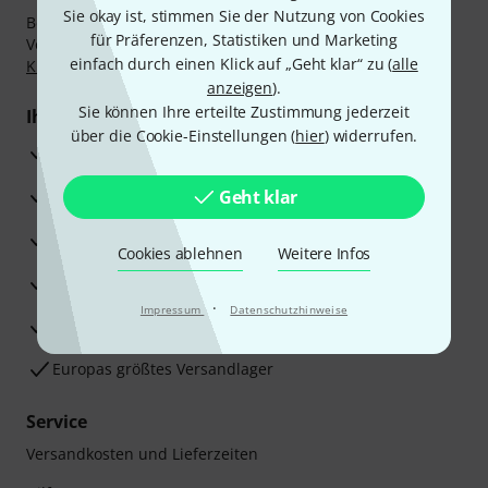
Sie okay ist, stimmen Sie der Nutzung von Cookies
Bezahlen Sie vertraulich und sicher per Nachnahme,
für Präferenzen, Statistiken und Marketing
Vorkasse, PayPal, Amazon Pay,
Klarna Sofort bezahlen
,
einfach durch einen Klick auf „Geht klar“ zu (
alle
Klarna Ratenzahlung
oder Kreditkarte.
anzeigen
).
Sie können Ihre erteilte Zustimmung jederzeit
Ihre Vorteile
über die Cookie-Einstellungen (
hier
) widerrufen.
3 Jahre Thomann Garantie
30 Tage Money-Back-Garantie
Geht klar
Reparaturservice
Cookies ablehnen
Weitere Infos
Beratung durch Fachexperten
·
Impressum
Datenschutzhinweise
Zufriedenheitsgarantie
Europas größtes Versandlager
Service
Versandkosten und Lieferzeiten