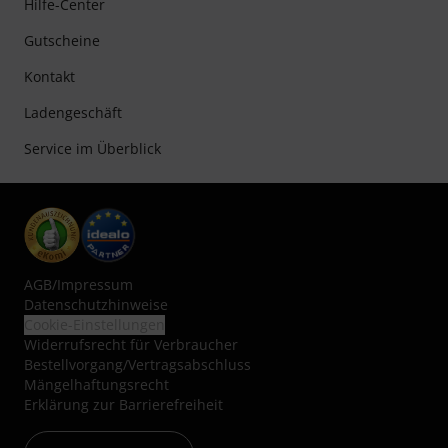
Hilfe-Center
Gutscheine
Kontakt
Ladengeschäft
Service im Überblick
AGB
/
Impressum
Datenschutzhinweise
Cookie-Einstellungen
Widerrufsrecht für Verbraucher
Bestellvorgang/Vertragsabschluss
Mängelhaftungsrecht
Erklärung zur Barrierefreiheit