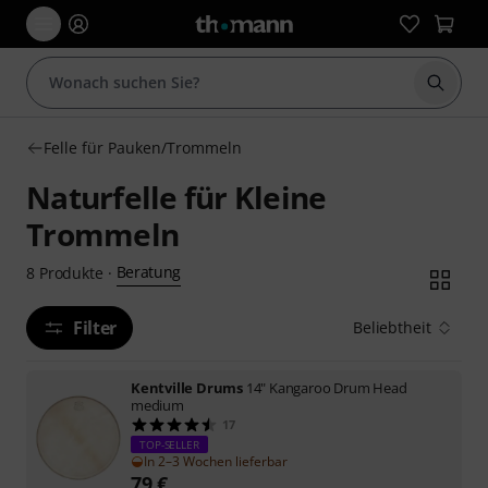
Suche 
Felle für Pauken/Trommeln
Naturfelle für Kleine
Trommeln
Beratung
8
Produkte
·
Filter
Beliebtheit
Kentville Drums
14" Kangaroo Drum Head
medium
17
TOP-SELLER
In 2–3 Wochen lieferbar
79
€