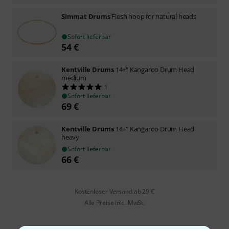
Simmat Drums
Flesh hoop for natural heads
Sofort lieferbar
54
€
Kentville Drums
14+" Kangaroo Drum Head
medium
1
Sofort lieferbar
69
€
Kentville Drums
14+" Kangaroo Drum Head
heavy
Sofort lieferbar
66
€
Kostenloser Versand ab 29 €
Alle Preise inkl. MwSt.