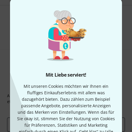
Gefällt Ihnen, was Sie sehen?
Teilen
Hilfe & Feedback
Mit Liebe serviert!
Mit unseren Cookies möchten wir Ihnen ein
Thomann Newsletter
fluffiges Einkaufserlebnis mit allem was
Abonniere den Thomann Newsletter und gewinne mit
dazugehört bieten. Dazu zählen zum Beispiel
etwas Glück einen von
50 Gutscheinen
über jeweils
50€
!
passende Angebote, personalisierte Anzeigen
Inspirierende Beiträge
Deals
Thomann Insights
und das Merken von Einstellungen. Wenn das für
Sie okay ist, stimmen Sie der Nutzung von Cookies
E-Mail-Adresse
*
für Präferenzen, Statistiken und Marketing
einfach durch einen Klick auf „Geht klar“ zu (
alle