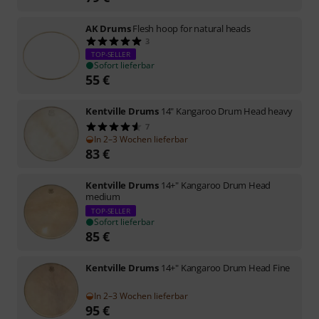
AK Drums
Flesh hoop for natural heads
3
TOP-SELLER
Sofort lieferbar
55
€
Kentville Drums
14" Kangaroo Drum Head heavy
7
In 2–3 Wochen lieferbar
83
€
Kentville Drums
14+" Kangaroo Drum Head
medium
TOP-SELLER
Sofort lieferbar
85
€
Kentville Drums
14+" Kangaroo Drum Head Fine
In 2–3 Wochen lieferbar
95
€