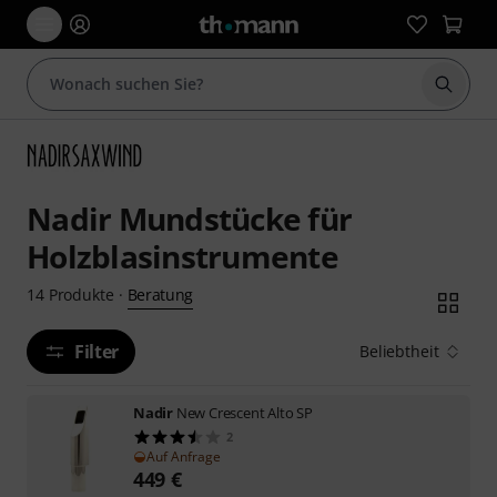
Suche 
Nadir Mundstücke für
Holzblasinstrumente
Beratung
14
Produkte
·
Filter
Beliebtheit
Nadir
New Crescent Alto SP
2
Auf Anfrage
449
€