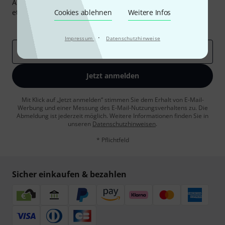
Abonniere den Thomann Newsletter und gewinne mit
etwas Glück einen von
Cookies ablehnen
50 Gutscheinen
Weitere Infos
über jeweils
50€
!
Inspirierende Beiträge
Deals
Thomann Insights
·
Impressum
Datenschutzhinweise
E-Mail-Adresse
*
Jetzt anmelden
Mit Klick auf „Jetzt anmelden“ stimmen Sie dem Erhalt von E-Mail-
Werbung und einer Messung des E-Mail-Nutzungsverhaltens zu. Die
Abmeldung ist jederzeit möglich. Weitere Informationen finden Sie in
unseren
Datenschutzhinweisen
.
* Pflichtfeld
Sicher einkaufen & bezahlen