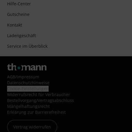
Hilfe-Center
Gutscheine
Kontakt
Ladengeschäft
Service im Überblick
AGB
/
Impressum
Datenschutzhinweise
Cookie-Einstellungen
Widerrufsrecht für Verbraucher
Bestellvorgang/Vertragsabschluss
Mängelhaftungsrecht
Erklärung zur Barrierefreiheit
Vertrag widerrufen