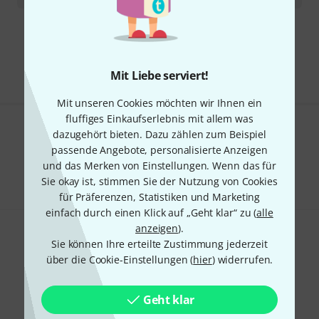
Kostenloser Versand ab 29 €
Alle Preise inkl. MwSt.
Mit Liebe serviert!
Mit unseren Cookies möchten wir Ihnen ein
fluffiges Einkaufserlebnis mit allem was
dazugehört bieten. Dazu zählen zum Beispiel
Gefällt Ihnen, was Sie sehen?
passende Angebote, personalisierte Anzeigen
und das Merken von Einstellungen. Wenn das für
Teilen
Hilfe & Feedback
Sie okay ist, stimmen Sie der Nutzung von Cookies
für Präferenzen, Statistiken und Marketing
einfach durch einen Klick auf „Geht klar“ zu (
alle
anzeigen
).
Sie können Ihre erteilte Zustimmung jederzeit
über die Cookie-Einstellungen (
hier
) widerrufen.
Geht klar
Thomann Newsletter