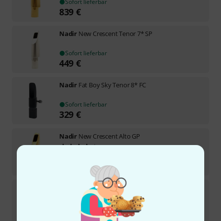
Sofort lieferbar
839
€
Nadir
New Crescent Tenor 7* SP
Sofort lieferbar
449
€
Nadir
Fat Boy Sky Tenor 8* FC
Sofort lieferbar
329
€
Nadir
New Crescent Alto GP
2
Sofort lieferbar
529
€
Nadir
Florida Alto 7 Gold HM B-Stock
Sofort lieferbar
479
€