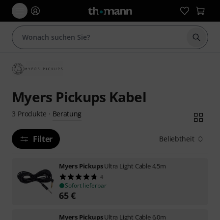
Suche 
Myers Pickups Kabel
Beratung
3
Produkte
·
Filter
Beliebtheit
Myers Pickups
Ultra Light Cable 4,5m
4
Sofort lieferbar
65
€
Myers Pickups
Ultra Light Cable 6,0m