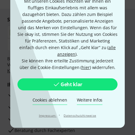
Mit unseren Cookies möchten wir Ihnen ein
fluffiges Einkaufserlebnis mit allem was
dazugehört bieten. Dazu zählen zum Beispiel
Sicher einkaufen & bezahlen
passende Angebote, personalisierte Anzeigen
und das Merken von Einstellungen. Wenn das für
Sie okay ist, stimmen Sie der Nutzung von Cookies
für Präferenzen, Statistiken und Marketing
einfach durch einen Klick auf „Geht klar“ zu (
alle
anzeigen
).
Bezahlen Sie vertraulich und sicher per Nachnahme,
Sie können Ihre erteilte Zustimmung jederzeit
Vorkasse, PayPal, Amazon Pay,
Klarna Sofort bezahlen
,
über die Cookie-Einstellungen (
hier
) widerrufen.
Klarna Ratenzahlung
oder Kreditkarte.
Geht klar
Ihre Vorteile
3 Jahre Thomann Garantie
Cookies ablehnen
Weitere Infos
30 Tage Money-Back-Garantie
·
Impressum
Datenschutzhinweise
Reparaturservice
Beratung durch Fachexperten