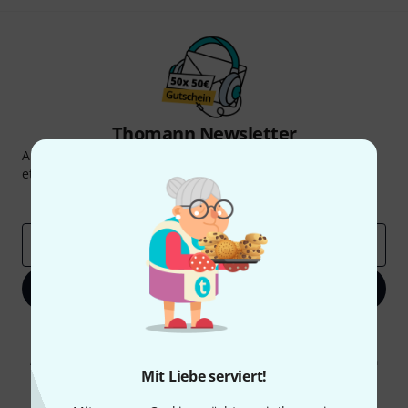
Thomann Newsletter
Abonniere den Thomann Newsletter und gewinne mit
etwas Glück einen von
50 Gutscheinen
über jeweils
50€
!
Inspirierende Beiträge
Deals
Thomann Insights
E-Mail-Adresse
*
Jetzt anmelden
Mit Klick auf „Jetzt anmelden“ stimmen Sie dem Erhalt von E-Mail-
Werbung und einer Messung des E-Mail-Nutzungsverhaltens zu. Die
Abmeldung ist jederzeit möglich. Weitere Informationen finden Sie in
Mit Liebe serviert!
unseren
Datenschutzhinweisen
.
* Pflichtfeld