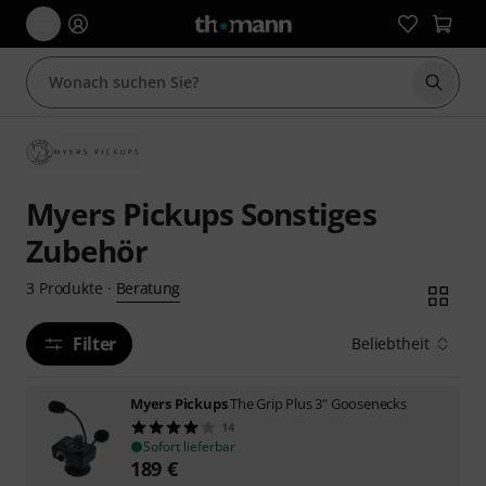
Suche 
Myers Pickups Sonstiges
Zubehör
Beratung
3
Produkte
·
Filter
Beliebtheit
Myers Pickups
The Grip Plus 3" Goosenecks
14
Sofort lieferbar
189
€