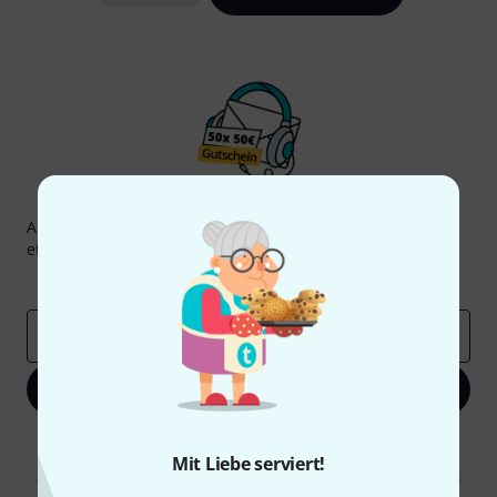
Thomann Newsletter
Abonniere den Thomann Newsletter und gewinne mit
etwas Glück einen von
50 Gutscheinen
über jeweils
50€
!
Inspirierende Beiträge
Deals
Thomann Insights
E-Mail-Adresse
*
Jetzt anmelden
Mit Klick auf „Jetzt anmelden“ stimmen Sie dem Erhalt von E-Mail-
Werbung und einer Messung des E-Mail-Nutzungsverhaltens zu. Die
Mit Liebe serviert!
Abmeldung ist jederzeit möglich. Weitere Informationen finden Sie in
unseren
Datenschutzhinweisen
.