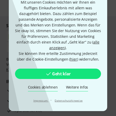
Mit unseren Cookies möchten wir Ihnen ein
fluffiges Einkaufserlebnis mit allem was
* Pflichtfeld
dazugehört bieten. Dazu zählen zum Beispiel
passende Angebote, personalisierte Anzeigen
und das Merken von Einstellungen. Wenn das für
Sicher einkaufen & bezahlen
Sie okay ist, stimmen Sie der Nutzung von Cookies
für Präferenzen, Statistiken und Marketing
einfach durch einen Klick auf „Geht klar“ zu (
alle
anzeigen
).
Sie können Ihre erteilte Zustimmung jederzeit
Bezahlen Sie vertraulich und sicher per Nachnahme,
über die Cookie-Einstellungen (
hier
) widerrufen.
Vorkasse, PayPal, Amazon Pay,
Klarna Sofort bezahlen
,
Klarna Ratenzahlung
oder Kreditkarte.
Geht klar
Ihre Vorteile
Cookies ablehnen
Weitere Infos
3 Jahre Thomann Garantie
30 Tage Money-Back-Garantie
·
Impressum
Datenschutzhinweise
Reparaturservice