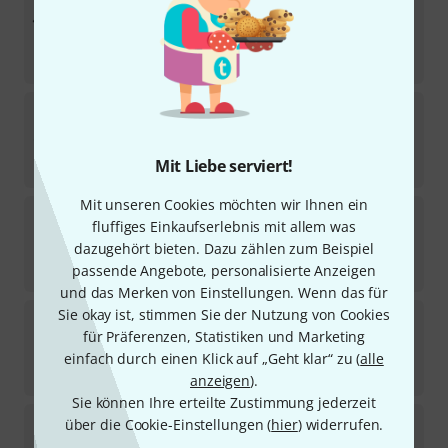
Musilia
Shoulder Handle for Cello Case
3
Sofort lieferbar
32,90
€
Musilia
P2 Violin Case TGRN/STD
2
Sofort lieferbar
Mit Liebe serviert!
798
€
Mit unseren Cookies möchten wir Ihnen ein
Musilia
Backpack Strap for Cello Case
fluffiges Einkaufserlebnis mit allem was
dazugehört bieten. Dazu zählen zum Beispiel
Sofort lieferbar
49
€
passende Angebote, personalisierte Anzeigen
und das Merken von Einstellungen. Wenn das für
Sie okay ist, stimmen Sie der Nutzung von Cookies
Musilia
P2 Violin Case TBLU/STD
für Präferenzen, Statistiken und Marketing
2
Sofort lieferbar
einfach durch einen Klick auf „Geht klar“ zu (
alle
798
€
anzeigen
).
Sie können Ihre erteilte Zustimmung jederzeit
Musilia
S2 Cello Case TBLK/BLK
über die Cookie-Einstellungen (
hier
) widerrufen.
2