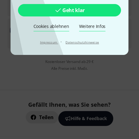
Sofort lieferbar
1.650
€
Geht klar
Musilia
S1 Cello Case BL/BK
Cookies ablehnen
Weitere Infos
Sofort lieferbar
1.290
€
·
Impressum
Datenschutzhinweise
Kostenloser Versand ab 29 €
Alle Preise inkl. MwSt.
Gefällt Ihnen, was Sie sehen?
Teilen
Hilfe & Feedback