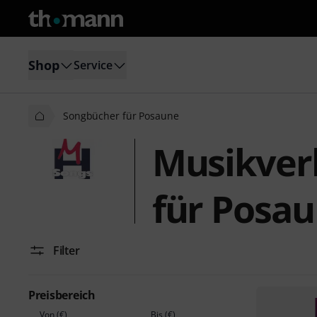
Shop
Service
Songbücher für Posaune
Musikver
für Posa
Filter
Preisbereich
Von (€)
Bis (€)