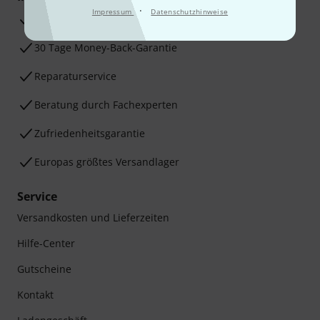
·
Impressum
Datenschutzhinweise
3 Jahre Thomann Garantie
30 Tage Money-Back-Garantie
Reparaturservice
Beratung durch Fachexperten
Zufriedenheitsgarantie
Europas größtes Versandlager
Service
Versandkosten und Lieferzeiten
Hilfe-Center
Gutscheine
Kontakt