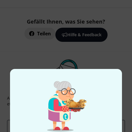
Gefällt Ihnen, was Sie sehen?
Teilen
Hilfe & Feedback
Thomann Newsletter
Abonniere den Thomann Newsletter und gewinne mit
etwas Glück einen von
50 Gutscheinen
über jeweils
50€
!
Inspirierende Beiträge
Deals
Thomann Insights
E-Mail-Adresse
*