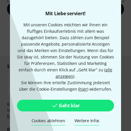
Jetzt anmelden
Mit Liebe serviert!
Mit Klick auf „Jetzt anmelden“ stimmen Sie dem Erhalt von E-Mail-
Mit unseren Cookies möchten wir Ihnen ein
Werbung und einer Messung des E-Mail-Nutzungsverhaltens zu. Die
fluffiges Einkaufserlebnis mit allem was
Abmeldung ist jederzeit möglich. Weitere Informationen finden Sie in
unseren
Datenschutzhinweisen
.
dazugehört bieten. Dazu zählen zum Beispiel
passende Angebote, personalisierte Anzeigen
* Pflichtfeld
und das Merken von Einstellungen. Wenn das für
Sie okay ist, stimmen Sie der Nutzung von Cookies
für Präferenzen, Statistiken und Marketing
Sicher einkaufen & bezahlen
einfach durch einen Klick auf „Geht klar“ zu (
alle
anzeigen
).
Sie können Ihre erteilte Zustimmung jederzeit
über die Cookie-Einstellungen (
hier
) widerrufen.
Bezahlen Sie vertraulich und sicher per Nachnahme,
Geht klar
Vorkasse, PayPal, Amazon Pay,
Klarna Sofort bezahlen
,
Klarna Ratenzahlung
oder Kreditkarte.
Cookies ablehnen
Weitere Infos
Ihre Vorteile