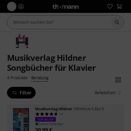
Suche 
Musikverlag Hildner
Songbücher für Klavier
Beratung
4
Produkte
·
Filter
Beliebtheit
Musikverlag Hildner
100 Hits in C-Dur 5
21
TOP-SELLER
Sofort lieferbar
30,99
€