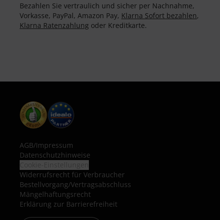
Bezahlen Sie vertraulich und sicher per Nachnahme,
Vorkasse, PayPal, Amazon Pay,
Klarna Sofort bezahlen
,
Klarna Ratenzahlung
oder Kreditkarte.
AGB
/
Impressum
Datenschutzhinweise
Cookie-Einstellungen
Widerrufsrecht für Verbraucher
Bestellvorgang/Vertragsabschluss
Mängelhaftungsrecht
Erklärung zur Barrierefreiheit