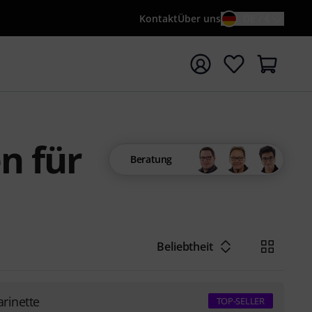
Kontakt
Über uns
DE / €
e mit Suchwort {searchTerm} starten
n für
Beratung
Beliebtheit
arinette
TOP-SELLER