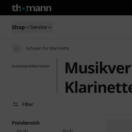
Shop
Service
Schulen für Klarinette
Musikverl
Klarinett
Filter
Preisbereich
Von (€)
Bis (€)