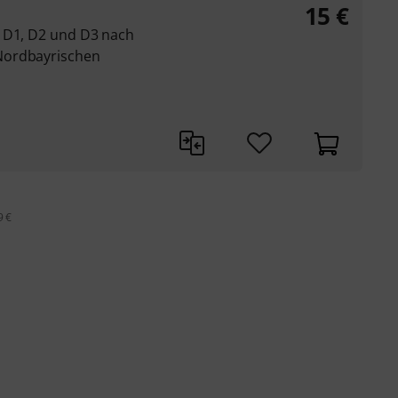
15
€
n D1, D2 und D3 nach
Nordbayrischen
9 €