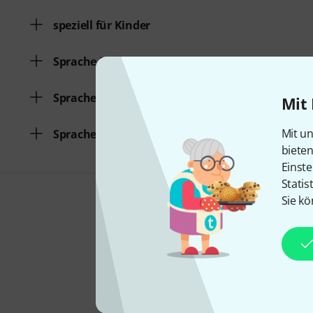
speziell für Kinder
Sprache Deutsch
Sprache Englisch
Mit 
Mit un
Sprache Französisch
biete
Einste
Statis
Sie kö