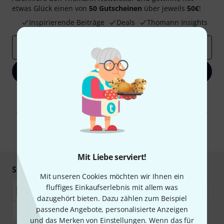
etwas Glück einen von
50 Gutscheinen
über jeweils
50€
!
Inspirierende Beiträge
Deals
Thomann Insights
E-Mail-Adresse
*
Jetzt anmelden
Mit Klick auf „Jetzt anmelden“ stimmen Sie dem Erhalt von E-Mail-
Werbung und einer Messung des E-Mail-Nutzungsverhaltens zu. Die
Abmeldung ist jederzeit möglich. Weitere Informationen finden Sie in
unseren
Datenschutzhinweisen
.
* Pflichtfeld
Mit Liebe serviert!
Sicher einkaufen & bezahlen
Mit unseren Cookies möchten wir Ihnen ein
fluffiges Einkaufserlebnis mit allem was
dazugehört bieten. Dazu zählen zum Beispiel
passende Angebote, personalisierte Anzeigen
und das Merken von Einstellungen. Wenn das für