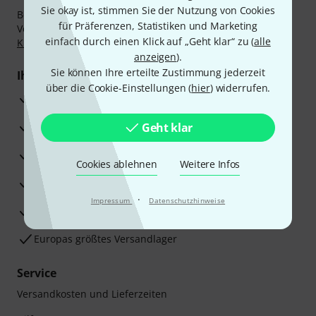
Sie okay ist, stimmen Sie der Nutzung von Cookies
Bezahlen Sie vertraulich und sicher per Nachnahme,
für Präferenzen, Statistiken und Marketing
Vorkasse, PayPal, Amazon Pay,
Klarna Sofort bezahlen
,
einfach durch einen Klick auf „Geht klar“ zu (
alle
Klarna Ratenzahlung
oder Kreditkarte.
anzeigen
).
Sie können Ihre erteilte Zustimmung jederzeit
Ihre Vorteile
über die Cookie-Einstellungen (
hier
) widerrufen.
3 Jahre Thomann Garantie
30 Tage Money-Back-Garantie
Geht klar
Reparaturservice
Cookies ablehnen
Weitere Infos
Beratung durch Fachexperten
·
Impressum
Datenschutzhinweise
Zufriedenheitsgarantie
Europas größtes Versandlager
Service
Versandkosten und Lieferzeiten