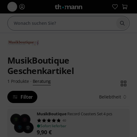
Suche 
MusikBoutique
Geschenkartikel
Beratung
1
Produkte
·
Filter
Beliebtheit
MusikBoutique
Record Coasters Set 4 pcs
40
Sofort lieferbar
9,90
€