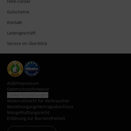
Hilfe-Center
Gutscheine
Kontakt
Ladengeschäft
Service im Überblick
AGB
/
Impressum
Datenschutzhinweise
Cookie-Einstellungen
Widerrufsrecht für Verbraucher
Bestellvorgang/Vertragsabschluss
Mängelhaftungsrecht
Erklärung zur Barrierefreiheit