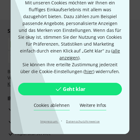
Mit unseren Cookies möchten wir Ihnen ein
fluffiges Einkaufserlebnis mit allem was
* Pflichtfeld
dazugehört bieten. Dazu zählen zum Beispiel
passende Angebote, personalisierte Anzeigen
und das Merken von Einstellungen. Wenn das für
Sicher einkaufen & bezahlen
Sie okay ist, stimmen Sie der Nutzung von Cookies
für Präferenzen, Statistiken und Marketing
einfach durch einen Klick auf „Geht klar“ zu (
alle
anzeigen
).
Sie können Ihre erteilte Zustimmung jederzeit
Bezahlen Sie vertraulich und sicher per Nachnahme,
über die Cookie-Einstellungen (
hier
) widerrufen.
Vorkasse, PayPal, Amazon Pay,
Klarna Sofort bezahlen
,
Klarna Ratenzahlung
oder Kreditkarte.
Geht klar
Ihre Vorteile
Cookies ablehnen
Weitere Infos
3 Jahre Thomann Garantie
30 Tage Money-Back-Garantie
·
Impressum
Datenschutzhinweise
Reparaturservice