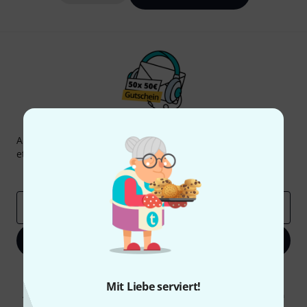
Thomann Newsletter
Abonniere den Thomann Newsletter und gewinne mit
etwas Glück einen von
50 Gutscheinen
über jeweils
50€
!
Inspirierende Beiträge
Deals
Thomann Insights
E-Mail-Adresse
*
Jetzt anmelden
Mit Klick auf „Jetzt anmelden“ stimmen Sie dem Erhalt von E-Mail-
Werbung und einer Messung des E-Mail-Nutzungsverhaltens zu. Die
Mit Liebe serviert!
Abmeldung ist jederzeit möglich. Weitere Informationen finden Sie in
unseren
Datenschutzhinweisen
.