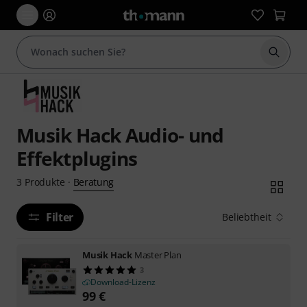
Suche 
Musik Hack Audio- und
Effektplugins
Beratung
3
Produkte
·
Filter
Beliebtheit
Musik Hack
Master Plan
3
Download-Lizenz
99
€