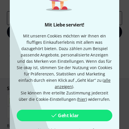
Inspirierende Beiträge
Deals
Thomann Insights
E-Mail-Adresse
*
Mit Liebe serviert!
Jetzt anmelden
Mit unseren Cookies möchten wir Ihnen ein
fluffiges Einkaufserlebnis mit allem was
Mit Klick auf „Jetzt anmelden“ stimmen Sie dem Erhalt von E-Mail-
dazugehört bieten. Dazu zählen zum Beispiel
Werbung und einer Messung des E-Mail-Nutzungsverhaltens zu. Die
passende Angebote, personalisierte Anzeigen
Abmeldung ist jederzeit möglich. Weitere Informationen finden Sie in
unseren
Datenschutzhinweisen
.
und das Merken von Einstellungen. Wenn das für
Sie okay ist, stimmen Sie der Nutzung von Cookies
* Pflichtfeld
für Präferenzen, Statistiken und Marketing
einfach durch einen Klick auf „Geht klar“ zu (
alle
anzeigen
).
Sicher einkaufen & bezahlen
Sie können Ihre erteilte Zustimmung jederzeit
über die Cookie-Einstellungen (
hier
) widerrufen.
Geht klar
Bezahlen Sie vertraulich und sicher per Nachnahme,