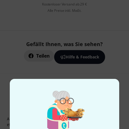
Kostenloser Versand ab 29 €
Alle Preise inkl. MwSt.
Gefällt Ihnen, was Sie sehen?
Teilen
Hilfe & Feedback
Thomann Newsletter
Abonniere den Thomann Newsletter und gewinne mit
etwas Glück einen von
50 Gutscheinen
über jeweils
50€
!