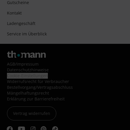
Gutscheine
Kontakt
Ladengeschäft
Service im Überblick
AGB
/
Impressum
Datenschutzhinweise
Cookie-Einstellungen
Widerrufsrecht für Verbraucher
Bestellvorgang/Vertragsabschluss
Mängelhaftungsrecht
Erklärung zur Barrierefreiheit
Vertrag widerrufen