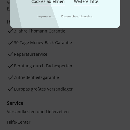
Cookies ablehnen
Weitere Infos
Vorkasse, PayPal, Amazon Pay,
Klarna Sofort bezahlen
,
Klarna Ratenzahlung
oder Kreditkarte.
·
Impressum
Datenschutzhinweise
Ihre Vorteile
3 Jahre Thomann Garantie
30 Tage Money-Back-Garantie
Reparaturservice
Beratung durch Fachexperten
Zufriedenheitsgarantie
Europas größtes Versandlager
Service
Versandkosten und Lieferzeiten
Hilfe-Center