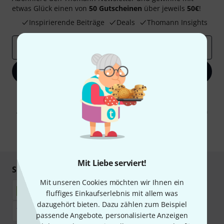
etwas Glück einen von
50 Gutscheinen
über jeweils
50€
!
Inspirierende Beiträge
Deals
Thomann Insights
E-Mail-Adresse
*
Jetzt anmelden
Mit Klick auf „Jetzt anmelden“ stimmen Sie dem Erhalt von E-Mail-
Werbung und einer Messung des E-Mail-Nutzungsverhaltens zu. Die
Abmeldung ist jederzeit möglich. Weitere Informationen finden Sie in
unseren
Datenschutzhinweisen
.
* Pflichtfeld
Mit Liebe serviert!
Sicher einkaufen & bezahlen
Mit unseren Cookies möchten wir Ihnen ein
fluffiges Einkaufserlebnis mit allem was
dazugehört bieten. Dazu zählen zum Beispiel
passende Angebote, personalisierte Anzeigen