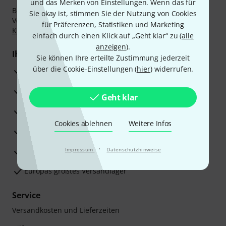
und das Merken von Einstellungen. Wenn das für
Bezahlen Sie vertraulich und sicher per Nachnahme,
Sie okay ist, stimmen Sie der Nutzung von Cookies
Vorkasse, PayPal, Amazon Pay,
Klarna Sofort bezahlen
,
für Präferenzen, Statistiken und Marketing
Klarna Ratenzahlung
oder Kreditkarte.
einfach durch einen Klick auf „Geht klar“ zu (
alle
anzeigen
).
Ihre Vorteile
Sie können Ihre erteilte Zustimmung jederzeit
über die Cookie-Einstellungen (
hier
) widerrufen.
3 Jahre Thomann Garantie
30 Tage Money-Back-Garantie
Geht klar
Reparaturservice
Cookies ablehnen
Weitere Infos
Beratung durch Fachexperten
·
Zufriedenheitsgarantie
Impressum
Datenschutzhinweise
Europas größtes Versandlager
Service
Versandkosten und Lieferzeiten