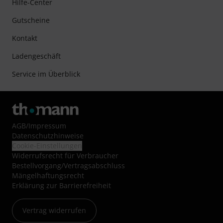
Hilfe-Center
Gutscheine
Kontakt
Ladengeschäft
Service im Überblick
AGB
/
Impressum
Datenschutzhinweise
Cookie-Einstellungen
Widerrufsrecht für Verbraucher
Bestellvorgang/Vertragsabschluss
Mängelhaftungsrecht
Erklärung zur Barrierefreiheit
Vertrag widerrufen