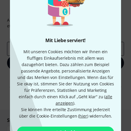
Thomann Newsletter
Abonniere den Thomann Newsletter und gewinne mit
etwas Glück einen von
50 Gutscheinen
über jeweils
50€
!
Inspirierende Beiträge
Deals
Thomann Insights
Mit Liebe serviert!
E-Mail-Adresse
*
Mit unseren Cookies möchten wir Ihnen ein
fluffiges Einkaufserlebnis mit allem was
Jetzt anmelden
dazugehört bieten. Dazu zählen zum Beispiel
passende Angebote, personalisierte Anzeigen
Mit Klick auf „Jetzt anmelden“ stimmen Sie dem Erhalt von E-Mail-
und das Merken von Einstellungen. Wenn das für
Werbung und einer Messung des E-Mail-Nutzungsverhaltens zu. Die
Sie okay ist, stimmen Sie der Nutzung von Cookies
Abmeldung ist jederzeit möglich. Weitere Informationen finden Sie in
für Präferenzen, Statistiken und Marketing
unseren
Datenschutzhinweisen
.
einfach durch einen Klick auf „Geht klar“ zu (
alle
* Pflichtfeld
anzeigen
).
Sie können Ihre erteilte Zustimmung jederzeit
über die Cookie-Einstellungen (
hier
) widerrufen.
Sicher einkaufen & bezahlen