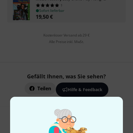
1
Sofort lieferbar
19,50
€
Kostenloser Versand ab 29 €
Alle Preise inkl. MwSt.
Gefällt Ihnen, was Sie sehen?
Teilen
Hilfe & Feedback