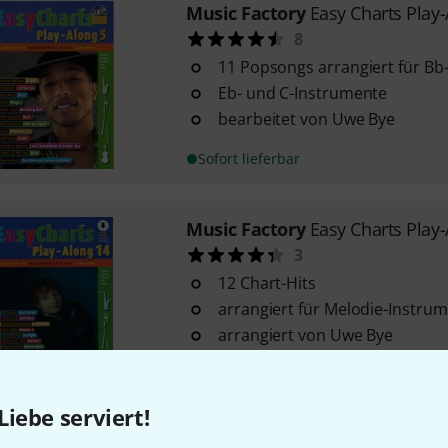
Music Factory
Easy Charts Play-
8
11 Popsongs arrangiert für Bb
Eb- und C-Instrumente
bearbeitet von Uwe Bye
Sofort lieferbar
Music Factory
Easy Charts Play
3
12 Chart-Hits
arrangiert für Melodie-Instrum
arrangiert von Uwe Bye
Sofort lieferbar
Liebe serviert!
Music Factory
Easy Charts Play