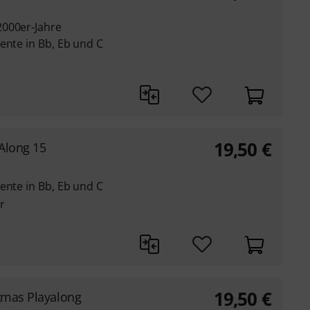
2000er-Jahre
ente in Bb, Eb und C
19,50
€
-Along 15
ente in Bb, Eb und C
r
19,50
€
tmas Playalong