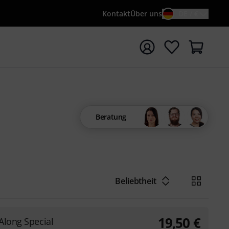
Kontakt
Über uns
DE / €
e mit Suchwort {searchTerm} starten
Beratung
Beliebtheit
19,50
€
Along Special