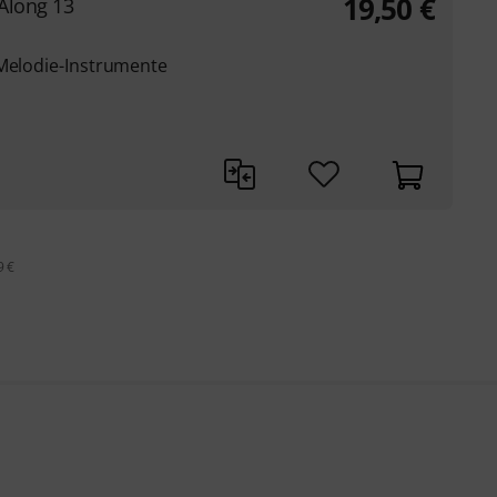
19,50
€
-Along 13
 Melodie-Instrumente
9 €