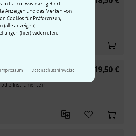
18,50
€
is mit allem was dazugehört
rte Anzeigen und das Merken von
elodie-Instrumente in
von Cookies für Präferenzen,
u (
alle anzeigen
).
ellungen (
hier
) widerrufen.
19,50
€
-Along 12
·
Impressum
Datenschutzhinweise
elodie-Instrumente in