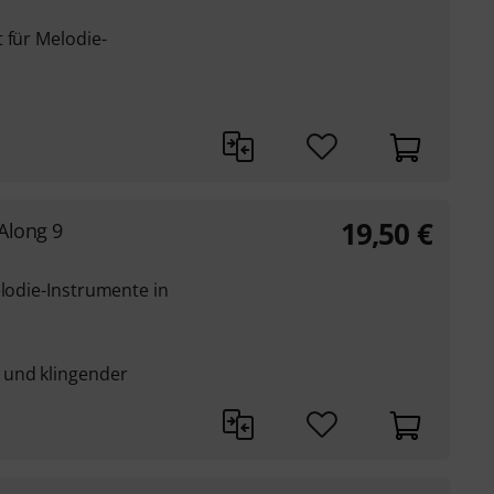
 für Melodie-
19,50
€
Along 9
elodie-Instrumente in
 und klingender