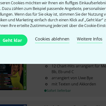
seren Cookies möchten wir Ihnen ein fluffiges Einkaufserlebn
2
n. Dazu zählen zum Beispiel passende Angebote, personalisie
12 Chart-Hits arrangiert für M
llungen. Wenn das für Sie okay ist, stimmen Sie der Nutzung 
Bb, Eb und C
tiken und Marketing einfach durch einen Klick auf „Geht klar“ z
arrangiert von Uwe Bye
nnen Ihre erteilte Zustimmung jederzeit über die Cookie-Einst
mit Texten und Akkorden
Sofort lieferbar
Cookies ablehnen
Weitere Infos
Geht klar
Music Factory
Easy Charts Play
1
12 Chart-Hits arrangiert für M
Bb, Eb und C
arrangiert von Uwe Bye
mit Texten und Akkorden
Sofort lieferbar