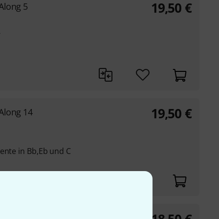
19,50
€
Along 5
-
19,50
€
-Along 14
ente in Bb,Eb und C
-Along 11