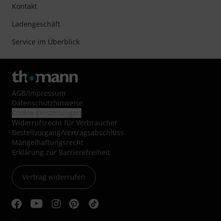
Kontakt
Ladengeschäft
Service im Überblick
AGB
/
Impressum
Datenschutzhinweise
Cookie-Einstellungen
Widerrufsrecht für Verbraucher
Bestellvorgang/Vertragsabschluss
Mängelhaftungsrecht
Erklärung zur Barrierefreiheit
Vertrag widerrufen