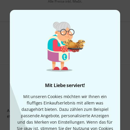
Alle Preise inkl. MwSt.
Gefällt Ihnen, was Sie sehen?
Teilen
Hilfe & Feedback
Mit Liebe serviert!
Mit unseren Cookies möchten wir Ihnen ein
Thomann Newsletter
fluffiges Einkaufserlebnis mit allem was
dazugehört bieten. Dazu zählen zum Beispiel
Abonniere den Thomann Newsletter und gewinne mit
passende Angebote, personalisierte Anzeigen
etwas Glück einen von
50 Gutscheinen
über jeweils
50€
!
und das Merken von Einstellungen. Wenn das für
Inspirierende Beiträge
Deals
Thomann Insights
Sie okay ist, stimmen Sie der Nutzung von Cookies