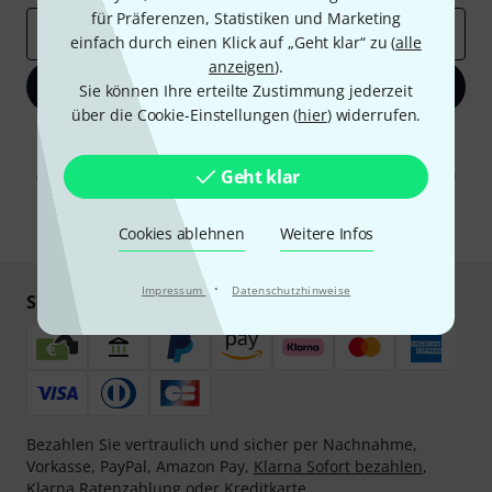
für Präferenzen, Statistiken und Marketing
E-Mail-Adresse
*
einfach durch einen Klick auf „Geht klar“ zu (
alle
anzeigen
).
Jetzt anmelden
Sie können Ihre erteilte Zustimmung jederzeit
über die Cookie-Einstellungen (
hier
) widerrufen.
Mit Klick auf „Jetzt anmelden“ stimmen Sie dem Erhalt von E-Mail-
Werbung und einer Messung des E-Mail-Nutzungsverhaltens zu. Die
Abmeldung ist jederzeit möglich. Weitere Informationen finden Sie in
Geht klar
unseren
Datenschutzhinweisen
.
* Pflichtfeld
Cookies ablehnen
Weitere Infos
·
Impressum
Datenschutzhinweise
Sicher einkaufen & bezahlen
Bezahlen Sie vertraulich und sicher per Nachnahme,
Vorkasse, PayPal, Amazon Pay,
Klarna Sofort bezahlen
,
Klarna Ratenzahlung
oder Kreditkarte.