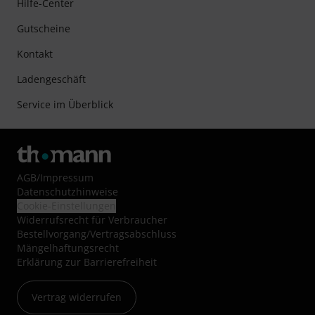
Hilfe-Center
Gutscheine
Kontakt
Ladengeschäft
Service im Überblick
AGB
/
Impressum
Datenschutzhinweise
Cookie-Einstellungen
Widerrufsrecht für Verbraucher
Bestellvorgang/Vertragsabschluss
Mängelhaftungsrecht
Erklärung zur Barrierefreiheit
Vertrag widerrufen