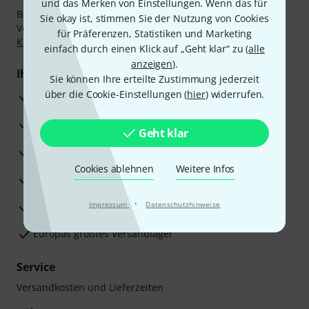
und das Merken von Einstellungen. Wenn das für
Bezahlen Sie vertraulich und sicher per Nachnahme,
Sie okay ist, stimmen Sie der Nutzung von Cookies
Vorkasse, PayPal, Amazon Pay,
Klarna Sofort bezahlen
,
für Präferenzen, Statistiken und Marketing
Klarna Ratenzahlung
oder Kreditkarte.
einfach durch einen Klick auf „Geht klar“ zu (
alle
anzeigen
).
Ihre Vorteile
Sie können Ihre erteilte Zustimmung jederzeit
über die Cookie-Einstellungen (
hier
) widerrufen.
3 Jahre Thomann Garantie
30 Tage Money-Back-Garantie
Geht klar
Reparaturservice
Cookies ablehnen
Weitere Infos
Beratung durch Fachexperten
·
Zufriedenheitsgarantie
Impressum
Datenschutzhinweise
Europas größtes Versandlager
Service
Versandkosten und Lieferzeiten