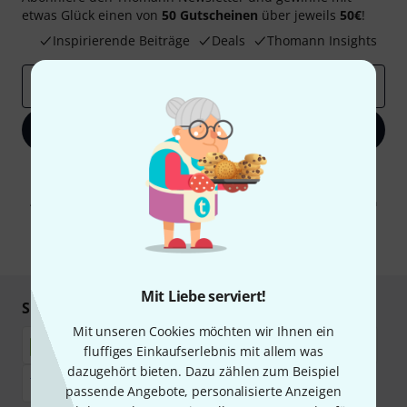
etwas Glück einen von
50 Gutscheinen
über jeweils
50€
!
Inspirierende Beiträge
Deals
Thomann Insights
E-Mail-Adresse
*
Jetzt anmelden
Mit Klick auf „Jetzt anmelden“ stimmen Sie dem Erhalt von E-Mail-
Werbung und einer Messung des E-Mail-Nutzungsverhaltens zu. Die
Abmeldung ist jederzeit möglich. Weitere Informationen finden Sie in
unseren
Datenschutzhinweisen
.
* Pflichtfeld
Mit Liebe serviert!
Sicher einkaufen & bezahlen
Mit unseren Cookies möchten wir Ihnen ein
fluffiges Einkaufserlebnis mit allem was
dazugehört bieten. Dazu zählen zum Beispiel
passende Angebote, personalisierte Anzeigen