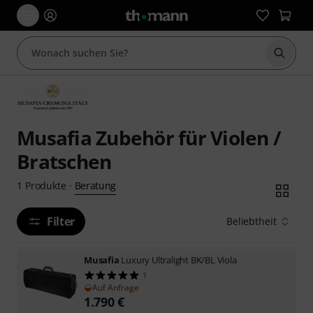
Suche 
Musafia Zubehör für Violen /
Bratschen
Beratung
1
Produkte
·
Filter
Beliebtheit
Musafia
Luxury Ultralight BK/BL Viola
1
Auf Anfrage
1.790
€