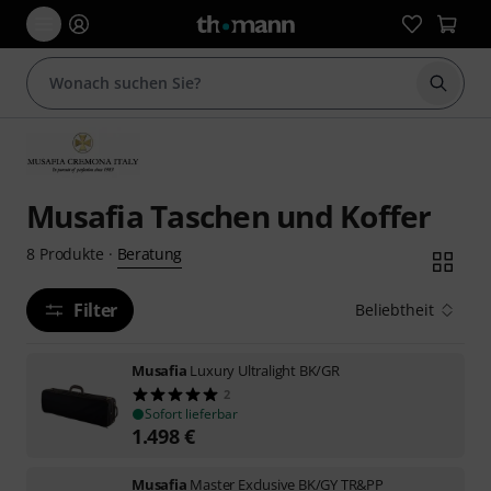
Suche 
Musafia Taschen und Koffer
Beratung
8
Produkte
·
Filter
Beliebtheit
Musafia
Luxury Ultralight BK/GR
2
Sofort lieferbar
1.498
€
Musafia
Master Exclusive BK/GY TR&PP