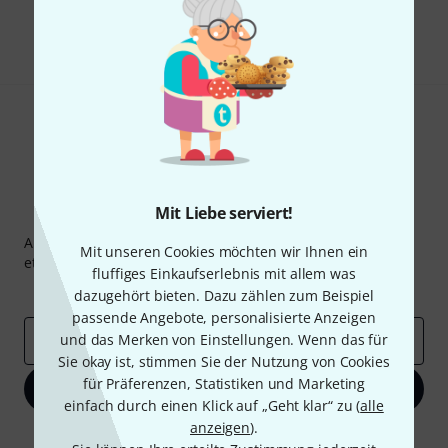
Teilen
Hilfe & Feedback
Mit Liebe serviert!
Thomann Newsletter
Abonniere den Thomann Newsletter und gewinne mit
Mit unseren Cookies möchten wir Ihnen ein
etwas Glück einen von
50 Gutscheinen
über jeweils
50€
!
fluffiges Einkaufserlebnis mit allem was
Inspirierende Beiträge
Deals
Thomann Insights
dazugehört bieten. Dazu zählen zum Beispiel
passende Angebote, personalisierte Anzeigen
und das Merken von Einstellungen. Wenn das für
E-Mail-Adresse
*
Sie okay ist, stimmen Sie der Nutzung von Cookies
für Präferenzen, Statistiken und Marketing
Jetzt anmelden
einfach durch einen Klick auf „Geht klar“ zu (
alle
anzeigen
).
Mit Klick auf „Jetzt anmelden“ stimmen Sie dem Erhalt von E-Mail-