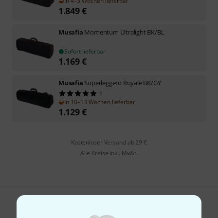
In 4–5 Wochen lieferbar
1.849
€
Musafia
Momentum Ultralight BK/BL
Sofort lieferbar
1.169
€
Musafia
Superleggero Royale BK/GY
1
In 10–13 Wochen lieferbar
1.129
€
Kostenloser Versand ab 29 €
Alle Preise inkl. MwSt.
Gefällt Ihnen, was Sie sehen?