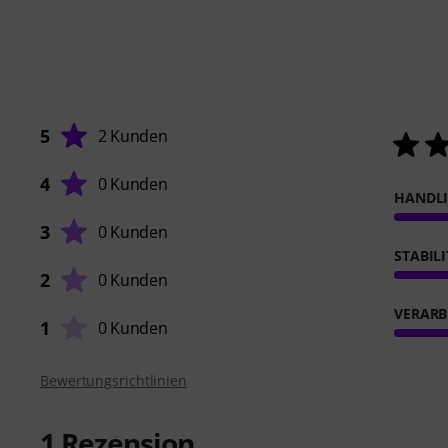
5
2 Kunden
4
0 Kunden
HANDL
3
0 Kunden
STABIL
2
0 Kunden
VERARB
1
0 Kunden
Bewertungsrichtlinien
1
Rezension