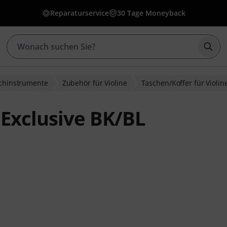
Reparaturservice
30 Tage Moneyback
Such
ichinstrumente
Zubehör für Violine
Taschen/Koffer für Violin
 Exclusive BK/BL
wertungen