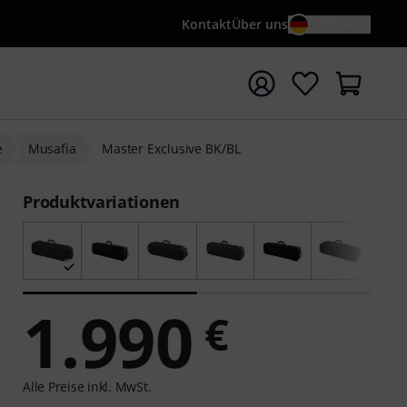
Kontakt
Über uns
DE / €
e mit Suchwort {searchTerm} starten
e
Musafia
Master Exclusive BK/BL
Produktvariationen
1.990
€
Alle Preise inkl. MwSt.