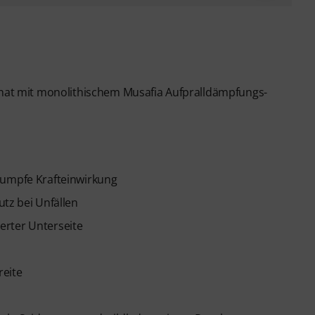
minat mit monolithischem Musafia Aufpralldämpfungs-
tumpfe Krafteinwirkung
utz bei Unfällen
erter Unterseite
reite