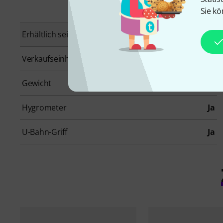
Sie kö
Erhältlich seit
Juni 2016
Verkaufseinheit
1 Stück
Gewicht
3,1 kg
Hygrometer
Ja
U-Bahn-Griff
Ja