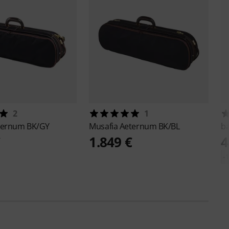
2
1
ternum BK/GY
Musafia
Aeternum BK/BL
b
€
1.849 €
4
-