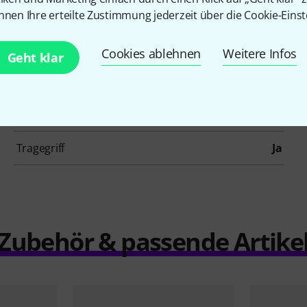
nnen Ihre erteilte Zustimmung jederzeit über die Cookie-Einst
Artikelnummer
391790
Cookies ablehnen
Weitere Infos
Geht klar
Größe
4/4
Rucksackgurt
Ja
Tragegriff
Ja
Zubehör & passende Artike