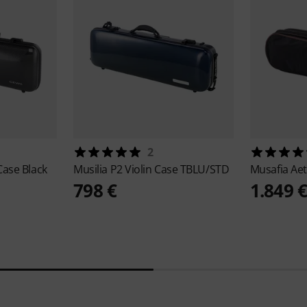
2
 Case Black
Musilia
P2 Violin Case TBLU/STD
Musafia
Ae
798 €
1.849 