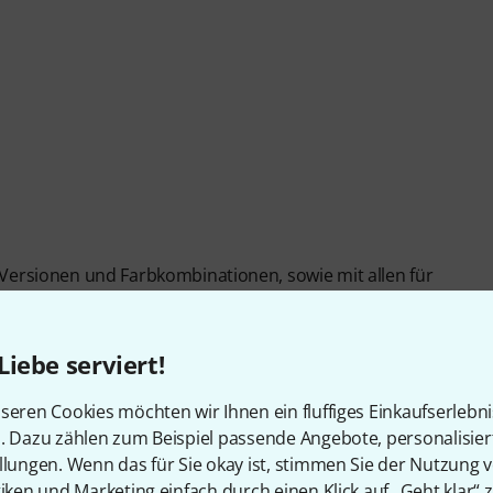
n Versionen und Farbkombinationen, sowie mit allen für
ise auf Anfrage). Die Lieferzeit beträgt in der Regel ca. 5
Zubehör in unserem Hause erhältlich. Wenden Sie sich
ichinstrumentenabteilung, um Ihr individuelles Angebot zu
Liebe serviert!
seren Cookies möchten wir Ihnen ein fluffiges Einkaufserlebn
n. Dazu zählen zum Beispiel passende Angebote, personalisie
llungen. Wenn das für Sie okay ist, stimmen Sie der Nutzung 
tiken und Marketing einfach durch einen Klick auf „Geht klar“ z