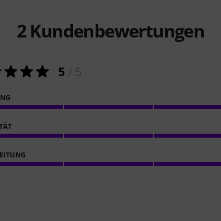
2
Kundenbewertungen
5
/ 5
ING
ITÄT
EITUNG