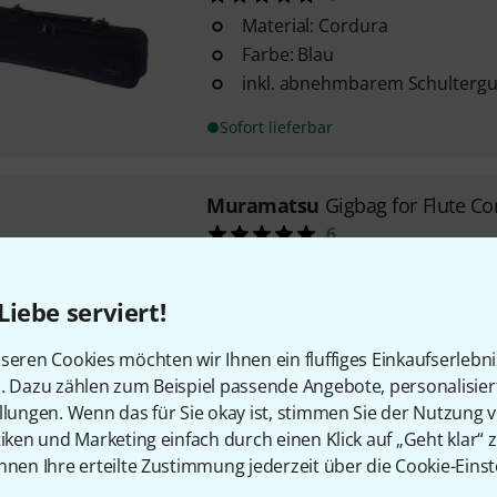
Material: Cordura
Farbe: Blau
inkl. abnehmbarem Schultergu
Sofort lieferbar
Muramatsu
Gigbag for Flute Co
6
Material: Cordura
Farbe: Blau
Liebe serviert!
inkl. abnehmbarem Schultergu
seren Cookies möchten wir Ihnen ein fluffiges Einkaufserlebn
Sofort lieferbar
n. Dazu zählen zum Beispiel passende Angebote, personalisie
llungen. Wenn das für Sie okay ist, stimmen Sie der Nutzung 
tiken und Marketing einfach durch einen Klick auf „Geht klar“ z
Kostenloser Versand ab 2
nnen Ihre erteilte Zustimmung jederzeit über die Cookie-Einst
Alle Preise inkl. MwSt.