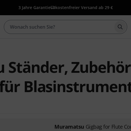
3 Jahre Garantie
kostenfreier Versand ab 29 €
Such
 Ständer, Zubehör
 für Blasinstrumen
Muramatsu
Gigbag for Flute C