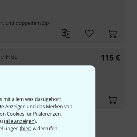
rt und doppeltem Zip
115
€
rd H BL
rt und doppeltem Zip
is mit allem was dazugehört
rte Anzeigen und das Merken von
von Cookies für Präferenzen,
u (
alle anzeigen
).
9 €
ellungen (
hier
) widerrufen.