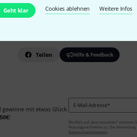
Cookies ablehnen
Weitere Infos
Geht klar
Gefällt Ihnen, was Sie sehen?
Teilen
Hilfe & Feedback
E-Mail-Adresse
*
 gewinne mit etwas Glück
50€
!
Mit Klick auf „Jetzt anmelden“ stimmen
Nutzungsverhaltens zu. Die Abmeldung is
Datenschutzhinweisen
.