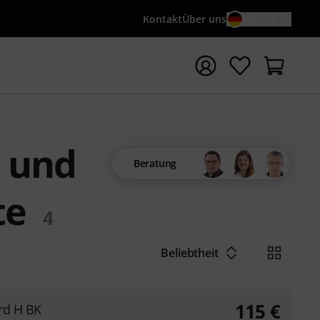
Kontakt
Über uns
DE / €
e mit Suchwort {searchTerm} starten
 und
Beratung
te
4
Beliebtheit
115
€
ord H BK