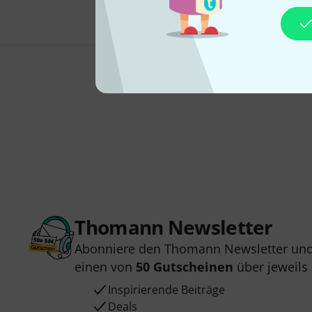
Thomann Newsletter
Abonniere den Thomann Newsletter und
einen von
50 Gutscheinen
über jeweils
Inspirierende Beiträge
Deals