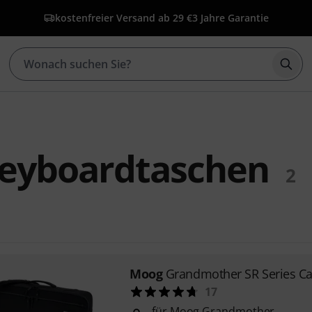
kostenfreier Versand ab 29 €
3 Jahre Garantie
Such
eyboardtaschen
2
Moog
Grandmother SR Series C
17
für Moog Grandmother