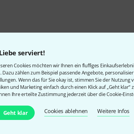
Liebe serviert!
seren Cookies möchten wir Ihnen ein fluffiges Einkaufserlebn
n. Dazu zählen zum Beispiel passende Angebote, personalisie
llungen. Wenn das für Sie okay ist, stimmen Sie der Nutzung 
tiken und Marketing einfach durch einen Klick auf „Geht klar“ z
nnen Ihre erteilte Zustimmung jederzeit über die Cookie-Einst
Gefällt Ihnen, was Sie sehen?
Cookies ablehnen
Weitere Infos
Geht klar
Teilen
Hilfe & Feedback