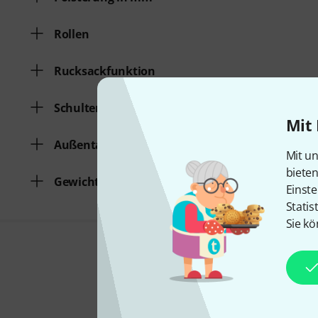
Rollen
Rucksackfunktion
Schultergurt
Mit 
Außentasche
Mit un
biete
Gewicht
Einste
Statis
Sie kö