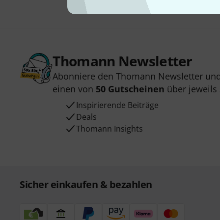
Thomann Newsletter
Abonniere den Thomann Newsletter und
einen von
50 Gutscheinen
über jeweils
Inspirierende Beiträge
Deals
Thomann Insights
Sicher einkaufen & bezahlen