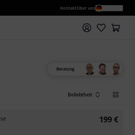
Kontakt
Über uns
DE / €
e mit Suchwort {searchTerm} starten
Beratung
Beliebtheit
199
€
ase