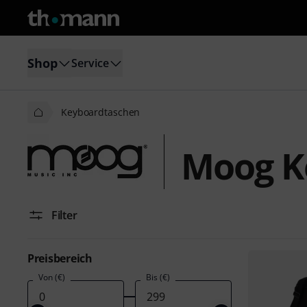
Shop
Service
Keyboardtaschen
Moog K
Filter
Preisbereich
Von (€)
Bis (€)