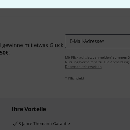
E-Mail-Adresse
*
 gewinne mit etwas Glück
50€
!
Mit Klick auf „Jetzt anmelden“ stimmen
Nutzungsverhaltens zu. Die Abmeldung is
Datenschutzhinweisen
.
* Pflichtfeld
Ihre Vorteile
3 Jahre Thomann Garantie