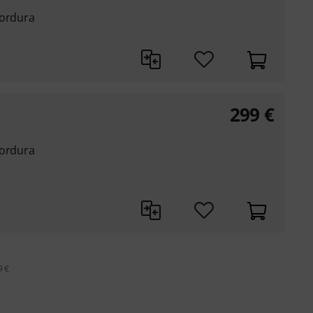
Cordura
299
€
Cordura
9 €