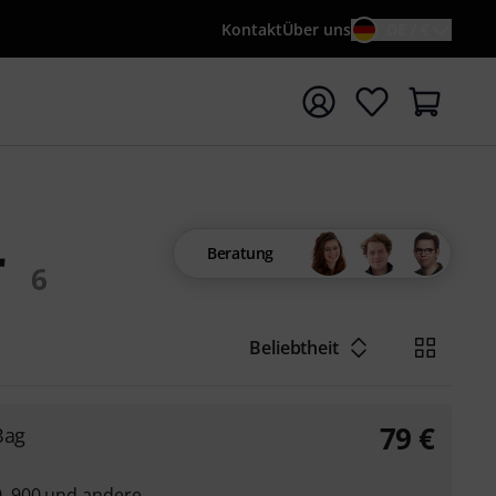
Kontakt
Über uns
DE / €
e mit Suchwort {searchTerm} starten
r
Beratung
6
Beliebtheit
79
€
Bag
, 900 und andere