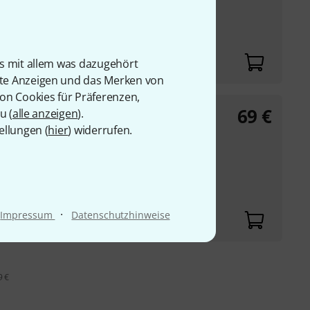
ti-Effekt
 Polyester
futter
is mit allem was dazugehört
rte Anzeigen und das Merken von
von Cookies für Präferenzen,
69
€
u (
igbag
alle anzeigen
).
ellungen (
hier
) widerrufen.
nd andere ST-, T-,
tarren
·
Impressum
Datenschutzhinweise
9 €