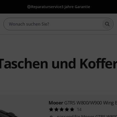
Reparaturservice
3 Jahre Garantie
Such
Taschen und Koffe
Mooer
GTRS W800/W900 Wing 
14
passend für Mooer GTRS W800