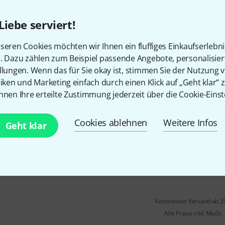
Pedal Bag für Mooer GE300 Mul
robustes Oberflächenmaterial:
Liebe serviert!
schwarzes, gepolstertes Innen
seren Cookies möchten wir Ihnen ein fluffiges Einkaufserlebn
Sofort lieferbar
n. Dazu zählen zum Beispiel passende Angebote, personalisie
llungen. Wenn das für Sie okay ist, stimmen Sie der Nutzung 
tiken und Marketing einfach durch einen Klick auf „Geht klar“ z
Mooer
GTRS P800 Prof. Series G
nnen Ihre erteilte Zustimmung jederzeit über die Cookie-Einst
8
passend für Mooer GTRS P800 u
Cookies ablehnen
LP- und SG-Style Solid Body Gi
Weitere Infos
Geht klar
Außenhülle aus Nylongewebe
20 mm Polsterung
Sofort lieferbar
Kostenloser Versand ab 2
Alle Preise inkl. MwSt.