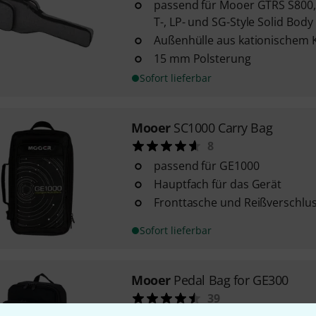
passend für Mooer GTRS S800,
T-, LP- und SG-Style Solid Body
Außenhülle aus kationischem
15 mm Polsterung
Sofort lieferbar
Mooer
SC1000 Carry Bag
8
passend für GE1000
Hauptfach für das Gerät
Fronttasche und Reißverschlu
Sofort lieferbar
Mooer
Pedal Bag for GE300
39