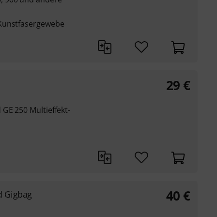
 Kunstfasergewebe
29
€
GE 250 Multieffekt-
40
€
d Gigbag