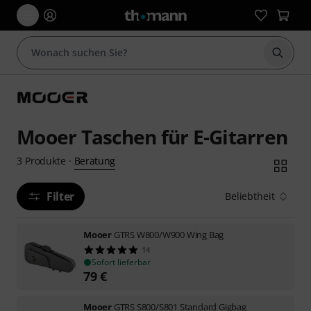
Suche 
Mooer Taschen für E-Gitarren
Beratung
3
Produkte
·
Filter
Beliebtheit
Mooer
GTRS W800/W900 Wing Bag
14
Sofort lieferbar
79
€
Mooer
GTRS S800/S801 Standard Gigbag