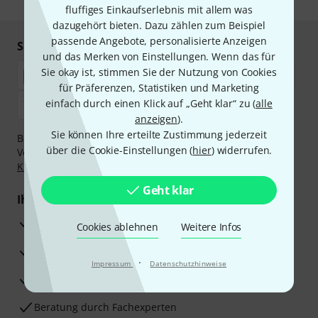
fluffiges Einkaufserlebnis mit allem was
dazugehört bieten. Dazu zählen zum Beispiel
passende Angebote, personalisierte Anzeigen
Sicher einkaufen & bezahlen
und das Merken von Einstellungen. Wenn das für
Sie okay ist, stimmen Sie der Nutzung von Cookies
für Präferenzen, Statistiken und Marketing
einfach durch einen Klick auf „Geht klar“ zu (
alle
anzeigen
).
Sie können Ihre erteilte Zustimmung jederzeit
Bezahlen Sie vertraulich und sicher per Nachnahme,
über die Cookie-Einstellungen (
hier
) widerrufen.
Vorkasse, PayPal, Amazon Pay,
Klarna Sofort bezahlen
,
Klarna Ratenzahlung
oder Kreditkarte.
Geht klar
Ihre Vorteile
3 Jahre Thomann Garantie
Cookies ablehnen
Weitere Infos
30 Tage Money-Back-Garantie
·
Impressum
Datenschutzhinweise
Reparaturservice
Beratung durch Fachexperten