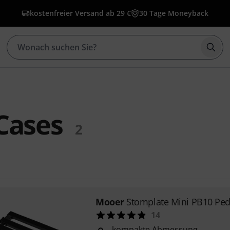
kostenfreier Versand ab 29 €
30 Tage Moneyback
Such
Cases
2
Mooer
Stomplate Mini PB10 Pe
14
kompakte Abmessung