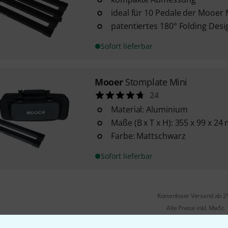
ideal für 10 Pedale der Mooer 
patentiertes 180° Folding Desi
Sofort lieferbar
Mooer
Stomplate Mini
24
Material: Aluminium
Maße (B x T x H): 355 x 99 x 2
Farbe: Mattschwarz
Sofort lieferbar
Kostenloser Versand ab 2
Alle Preise inkl. MwSt.