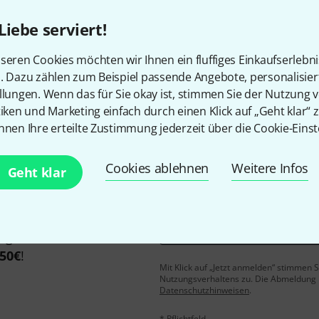
Liebe serviert!
seren Cookies möchten wir Ihnen ein fluffiges Einkaufserlebn
Gefällt Ihnen, was Sie sehen?
n. Dazu zählen zum Beispiel passende Angebote, personalisie
llungen. Wenn das für Sie okay ist, stimmen Sie der Nutzung 
Teilen
Hilfe & Feedback
tiken und Marketing einfach durch einen Klick auf „Geht klar“ z
nnen Ihre erteilte Zustimmung jederzeit über die Cookie-Einst
Cookies ablehnen
Weitere Infos
Geht klar
E-Mail-Adresse
*
 gewinne mit etwas Glück
50€
!
Mit Klick auf „Jetzt anmelden“ stimmen
Nutzungsverhaltens zu. Die Abmeldung is
Datenschutzhinweisen
.
* Pflichtfeld