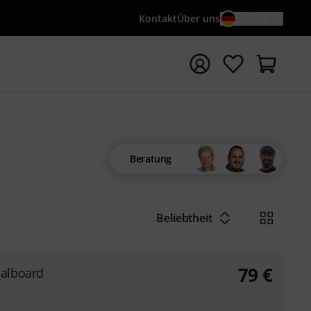
Kontakt
Über uns
DE / €
e mit Suchwort {searchTerm} starten
Beratung
Beliebtheit
79
€
dalboard