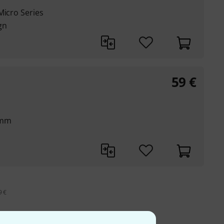
Micro Series
gn
59
€
4 mm
9 €