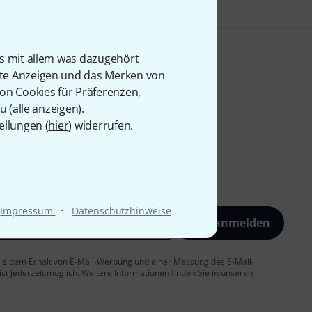
is mit allem was dazugehört
rte Anzeigen und das Merken von
von Cookies für Präferenzen,
u (
alle anzeigen
).
ellungen (
hier
) widerrufen.
·
Impressum
Datenschutzhinweise
Jetzt anmelden
 Sie dem Erhalt von E-Mail-Werbung und einer Messung des E-Mail-
t jederzeit möglich. Weitere Informationen finden Sie in unseren