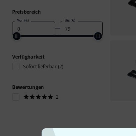
Preisbereich
Von (€)
Bis (€)
Verfügbarkeit
Sofort lieferbar
(2)
Bewertungen
2