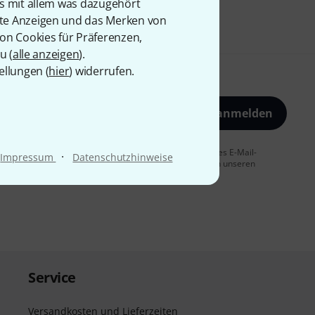
is mit allem was dazugehört
rte Anzeigen und das Merken von
von Cookies für Präferenzen,
u (
alle anzeigen
).
ellungen (
hier
) widerrufen.
Jetzt anmelden
 Sie dem Erhalt von E-Mail-Werbung und einer Messung des E-Mail-
·
Impressum
Datenschutzhinweise
t jederzeit möglich. Weitere Informationen finden Sie in unseren
Service
Versandkosten und Lieferzeiten