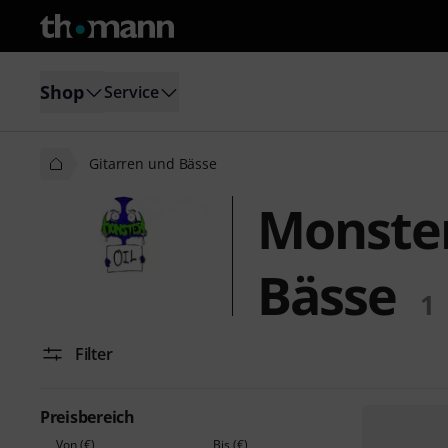
Shop
Service
Gitarren und Bässe
Monster
Bässe
1
Filter
Preisbereich
Von (€)
Bis (€)