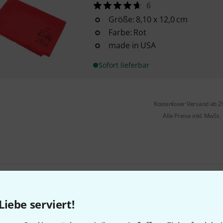
6
Größe: 8,10 x 12,0 cm
Farbe: Rot
made in USA
Sofort lieferbar
Kostenloser Versand ab 2
Alle Preise inkl. MwSt.
Gefällt Ihnen, was Sie sehen?
Liebe serviert!
Teilen
Hilfe & Feedback