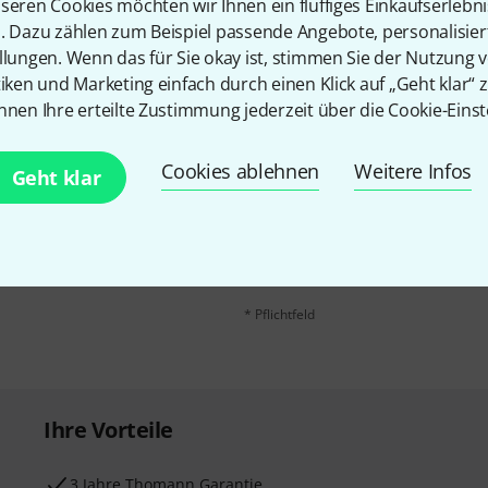
seren Cookies möchten wir Ihnen ein fluffiges Einkaufserlebn
n. Dazu zählen zum Beispiel passende Angebote, personalisie
llungen. Wenn das für Sie okay ist, stimmen Sie der Nutzung 
tiken und Marketing einfach durch einen Klick auf „Geht klar“ z
nnen Ihre erteilte Zustimmung jederzeit über die Cookie-Einst
Cookies ablehnen
Weitere Infos
E-Mail-Adresse
*
Geht klar
 gewinne mit etwas Glück
50€
!
Mit Klick auf „Jetzt anmelden“ stimmen
Nutzungsverhaltens zu. Die Abmeldung is
Datenschutzhinweisen
.
* Pflichtfeld
Ihre Vorteile
3 Jahre Thomann Garantie