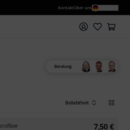
Kontakt
Über uns
DE / €
e mit Suchwort {searchTerm} starten
Beratung
Beliebtheit
7,50
€
crofiber