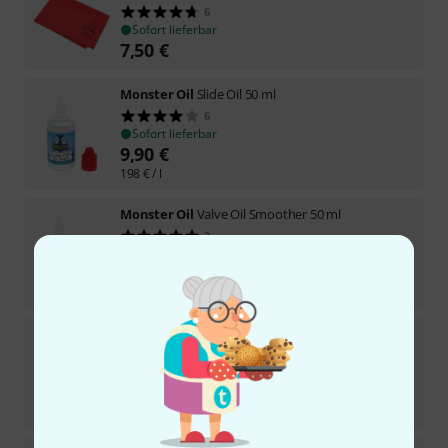
6
Sofort lieferbar
7,50
€
Monster Oil
Slide Oil 50 ml
6
Sofort lieferbar
9,90
€
198
€
/ l
Monster Oil
Valve Oil Smoother 50 ml
2
Sofort lieferbar
9,90
€
198
€
/ l
Monster Oil
Doc's Juice 50 ml
3
Sofort lieferbar
9,90
€
198
€
/ l