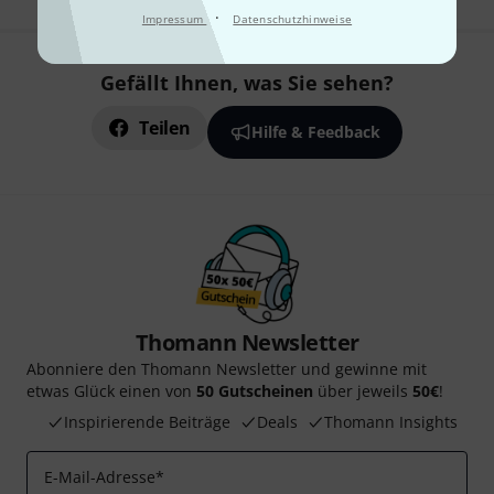
·
Impressum
Datenschutzhinweise
Gefällt Ihnen, was Sie sehen?
Teilen
Hilfe & Feedback
Thomann Newsletter
Abonniere den Thomann Newsletter und gewinne mit
etwas Glück einen von
50 Gutscheinen
über jeweils
50€
!
Inspirierende Beiträge
Deals
Thomann Insights
E-Mail-Adresse
*