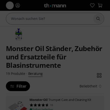
Suche 
Monster Oil Ständer, Zubehör
und Ersatzteile für
Blasinstrumente
Beratung
19
Produkte
·
Filter
Beliebtheit
Monster Oil
Trumpet Care and Cleaning Kit
15
Sofort lieferbar