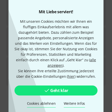
Monster Oil
EcoPro Bearing and Linkage Oil
2
Mit Liebe serviert!
Sofort lieferbar
9,90
€
Mit unseren Cookies möchten wir Ihnen ein
330
€
/ l
fluffiges Einkaufserlebnis mit allem was
Monster Oil
Lite Rotor Oil
dazugehört bieten. Dazu zählen zum Beispiel
2
passende Angebote, personalisierte Anzeigen
Sofort lieferbar
und das Merken von Einstellungen. Wenn das für
9,90
€
Sie okay ist, stimmen Sie der Nutzung von Cookies
267,57
€
/ l
für Präferenzen, Statistiken und Marketing
einfach durch einen Klick auf „Geht klar“ zu (
alle
Monster Oil
Heavy Rotor Oil
anzeigen
).
1
Sie können Ihre erteilte Zustimmung jederzeit
Sofort lieferbar
9,90
€
über die Cookie-Einstellungen (
hier
) widerrufen.
330
€
/ l
Geht klar
Kostenloser Versand ab 29 €
Alle Preise inkl. MwSt.
Cookies ablehnen
Weitere Infos