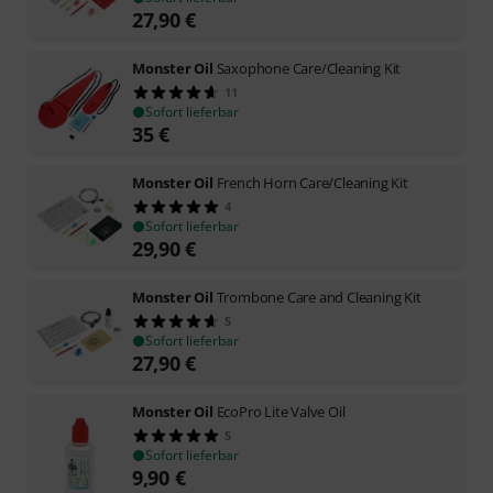
27,90
€
Monster Oil
Saxophone Care/Cleaning Kit
11
Sofort lieferbar
35
€
Monster Oil
French Horn Care/Cleaning Kit
4
Sofort lieferbar
29,90
€
Monster Oil
Trombone Care and Cleaning Kit
5
Sofort lieferbar
27,90
€
Monster Oil
EcoPro Lite Valve Oil
5
Sofort lieferbar
9,90
€