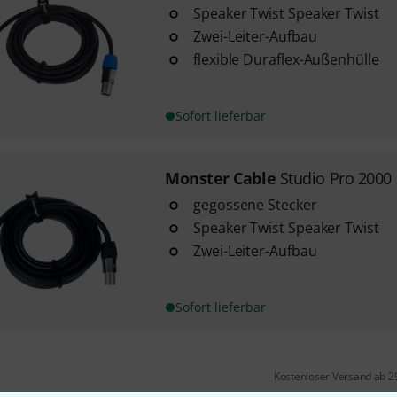
Speaker Twist Speaker Twist
Zwei-Leiter-Aufbau
flexible Duraflex-Außenhülle
Sofort lieferbar
Monster Cable
Studio Pro 2000
gegossene Stecker
Speaker Twist Speaker Twist
Zwei-Leiter-Aufbau
Sofort lieferbar
Kostenloser Versand ab 2