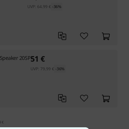
UVP:
64,99
€
-36%
51
€
 Speaker 20SP
UVP:
79,99
€
-36%
9 €