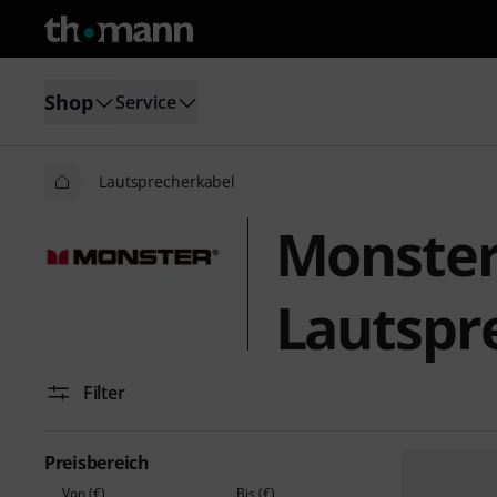
Shop
Service
Lautsprecherkabel
Monster
Lautspr
Filter
Preisbereich
Von (€)
Bis (€)