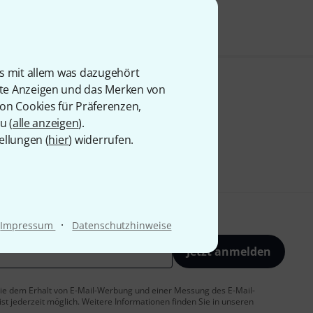
is mit allem was dazugehört
rte Anzeigen und das Merken von
von Cookies für Präferenzen,
u (
alle anzeigen
).
ellungen (
hier
) widerrufen.
·
Impressum
Datenschutzhinweise
Jetzt anmelden
 Sie dem Erhalt von E-Mail-Werbung und einer Messung des E-Mail-
t jederzeit möglich. Weitere Informationen finden Sie in unseren