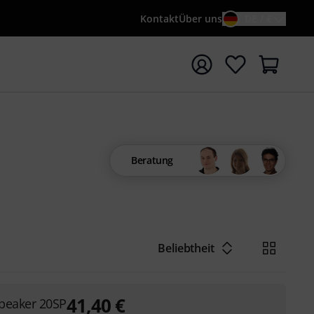
Kontakt
Über uns
DE / €
e mit Suchwort {searchTerm} starten
Beratung
Beliebtheit
41,40
€
peaker 20SP