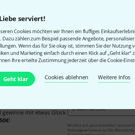
Alle Preise inkl. MwSt.
Liebe serviert!
seren Cookies möchten wir Ihnen ein fluffiges Einkaufserlebn
Gefällt Ihnen, was Sie sehen?
n. Dazu zählen zum Beispiel passende Angebote, personalisie
llungen. Wenn das für Sie okay ist, stimmen Sie der Nutzung 
tiken und Marketing einfach durch einen Klick auf „Geht klar“ z
Teilen
Hilfe & Feedback
nnen Ihre erteilte Zustimmung jederzeit über die Cookie-Einst
Cookies ablehnen
Weitere Infos
Geht klar
E-Mail-Adresse
*
 gewinne mit etwas Glück
50€
!
Mit Klick auf „Jetzt anmelden“ stimmen
Nutzungsverhaltens zu. Die Abmeldung is
Datenschutzhinweisen
.