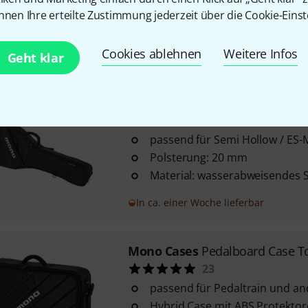
nnen Ihre erteilte Zustimmung jederzeit über die Cookie-Einst
10 mm starke Polsterung
Material: wasserabweisendes 
Cookies ablehnen
Weitere Infos
Sofort lieferbar
Geht klar
Mono Cases
Vertigo Semi Hollo
69
passend für Semi Hollow / ES-
Polsterung: 20 mm
Material: wasserabweisendes 
In ca. einer Woche lieferbar
Mono Cases
Pedalboard Case To
23
passend für Pedaltrain und a
Hybrid Case mit ABS Protekto