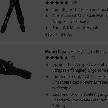
142
mit integrierter Plektrum-Tasc
Gurtmaterial: Sharkskin Nylon
Neopren Unterseite
Endstück Material: Hypalon
Sofort lieferbar
Mono Cases
Vertigo Ultra Electri
13
optimiertes Vertigo-Case mit 
Strapazierfähigkeit, Ergonomie
mit dem Freeride Wheel System
Unterseite des Koffers aufste
befestigen
das Headlock Halsbefestigungs
Standard- und breite Gitarrenh
Saiten)