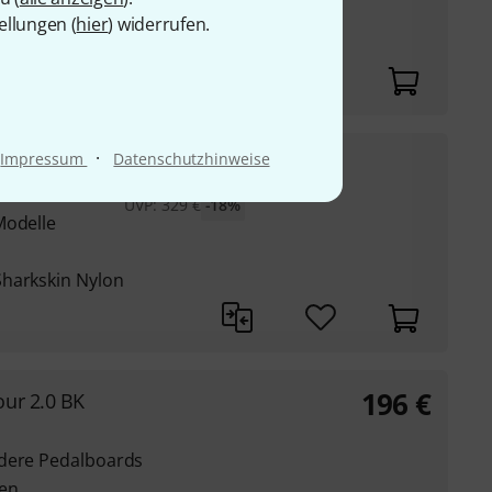
ellungen (
hier
) widerrufen.
Sharkskin Nylon
·
269
€
Impressum
Datenschutzhinweise
w
UVP:
329
€
-18%
Modelle
Sharkskin Nylon
196
€
ur 2.0 BK
ndere Pedalboards
ren