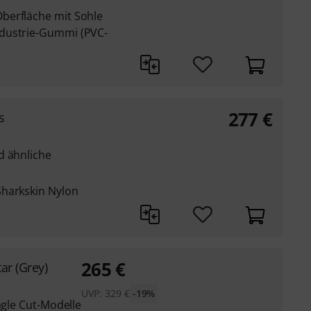
berfläche mit Sohle
dustrie-Gummi (PVC-
277
€
s
d ähnliche
Sharkskin Nylon
265
€
tar (Grey)
UVP:
329
€
-19%
ngle Cut-Modelle