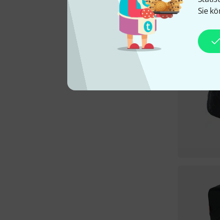
Sie kö