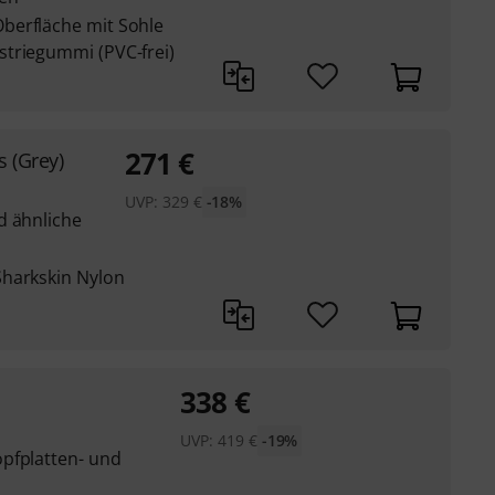
berfläche mit Sohle
triegummi (PVC-frei)
271
€
s (Grey)
UVP:
329
€
-18%
d ähnliche
Sharkskin Nylon
338
€
UVP:
419
€
-19%
pfplatten- und