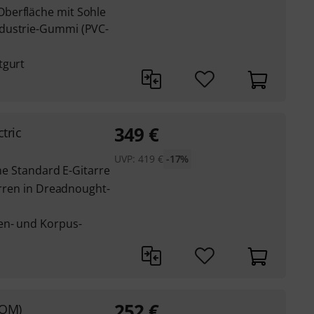
berfläche mit Sohle
dustrie-Gummi (PVC-
tgurt
349
€
tric
UVP:
419
€
-17%
ine Standard E-Gitarre
tarren in Dreadnought-
en- und Korpus-
252
€
/OM)