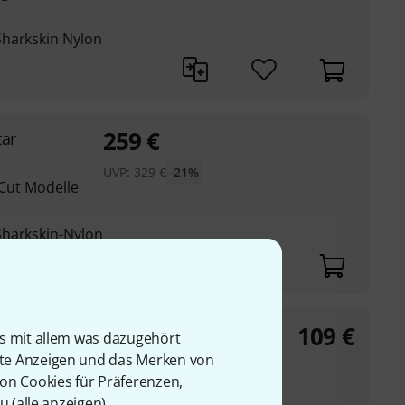
Sharkskin Nylon
259
€
tar
UVP:
329
€
-21%
e Cut Modelle
Sharkskin-Nylon
109
€
is mit allem was dazugehört
rte Anzeigen und das Merken von
von Cookies für Präferenzen,
, u.a. Pedaltrain
u (
alle anzeigen
).