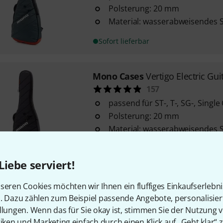
Polsterung: 20 mm
Material: wasserabweisendes 
Sofort lieferbar
Mono Cases
Vertigo Electric Gui
157
passend für ST-, T-, SG-, Singl
Polsterung: 20 mm
Material: wasserabweisendes 
In 2–3 Wochen lieferbar
Liebe serviert!
Mono Cases
The Tick 2.0 Black
seren Cookies möchten wir Ihnen ein fluffiges Einkaufserlebn
94
n. Dazu zählen zum Beispiel passende Angebote, personalisie
llungen. Wenn das für Sie okay ist, stimmen Sie der Nutzung 
passend für kleine Pedalboards
tiken und Marketing einfach durch einen Klick auf „Geht klar“ z
Nano