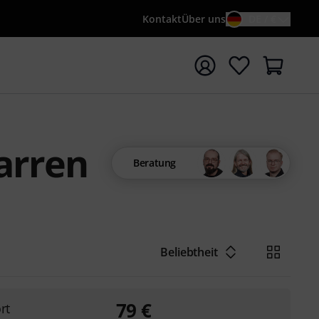
Kontakt
Über uns
DE / €
e mit Suchwort {searchTerm} starten
arren
Beratung
Beliebtheit
79
€
rt