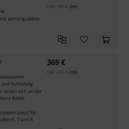
UVP:
109
€
-28%
he
 mit atmungsaktive
369
€
c
UVP:
419
€
-12%
verbesserter
 und Aufteilung
 lassen sich an der
ckbare Räder
system passt für
älse (6, 7 und 8