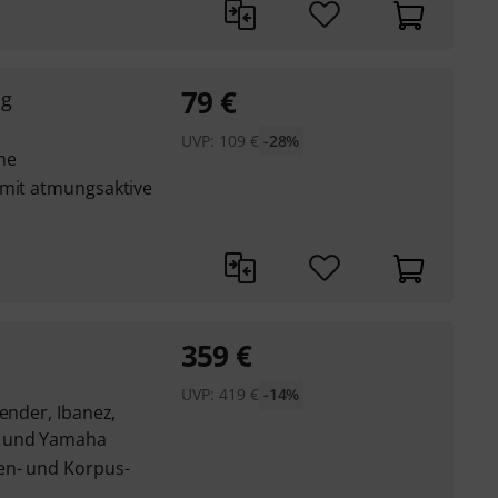
79
€
ng
UVP:
109
€
-28%
he
 mit atmungsaktive
359
€
UVP:
419
€
-14%
Fender, Ibanez,
n und Yamaha
en- und Korpus-