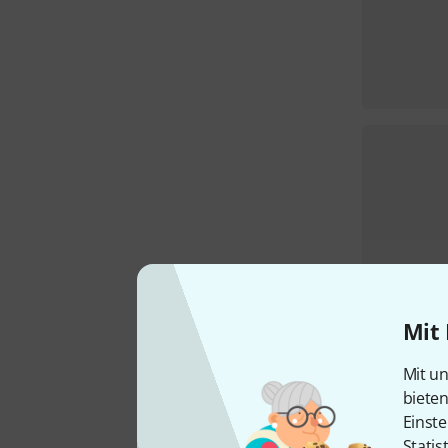
Mit 
Mit un
biete
Einste
Statis