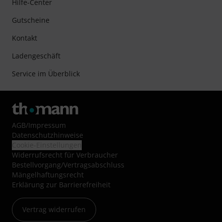
Hilfe-Center
Gutscheine
Kontakt
Ladengeschäft
Service im Überblick
AGB
/
Impressum
Datenschutzhinweise
Cookie-Einstellungen
Widerrufsrecht für Verbraucher
Bestellvorgang/Vertragsabschluss
Mängelhaftungsrecht
Erklärung zur Barrierefreiheit
Vertrag widerrufen