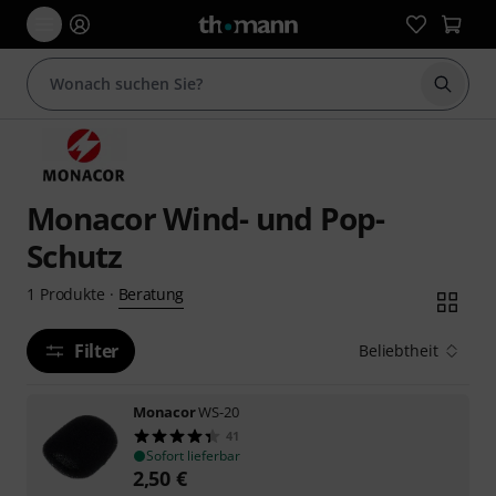
Suche 
Monacor Wind- und Pop-
Schutz
Beratung
1
Produkte
·
Filter
Beliebtheit
Monacor
WS-20
41
Sofort lieferbar
2,50
€