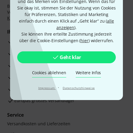
und das Merken von Einstellungen. Wenn das für
Bezahlen Sie vertraulich und sicher per Nachnahme,
Sie okay ist, stimmen Sie der Nutzung von Cookies
Vorkasse, PayPal, Amazon Pay,
Klarna Sofort bezahlen
,
für Präferenzen, Statistiken und Marketing
Klarna Ratenzahlung
oder Kreditkarte.
einfach durch einen Klick auf „Geht klar“ zu (
alle
anzeigen
).
Ihre Vorteile
Sie können Ihre erteilte Zustimmung jederzeit
über die Cookie-Einstellungen (
hier
) widerrufen.
3 Jahre Thomann Garantie
30 Tage Money-Back-Garantie
Geht klar
Reparaturservice
Cookies ablehnen
Weitere Infos
Beratung durch Fachexperten
·
Zufriedenheitsgarantie
Impressum
Datenschutzhinweise
Europas größtes Versandlager
Service
Versandkosten und Lieferzeiten