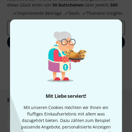
etwas Glück einen von
50 Gutscheinen
über jeweils
50€
!
Inspirierende Beiträge
Deals
Thomann Insights
E-Mail-Adresse
*
Jetzt anmelden
Mit Klick auf „Jetzt anmelden“ stimmen Sie dem Erhalt von E-Mail-
Werbung und einer Messung des E-Mail-Nutzungsverhaltens zu. Die
Abmeldung ist jederzeit möglich. Weitere Informationen finden Sie in
unseren
Datenschutzhinweisen
.
* Pflichtfeld
Mit Liebe serviert!
Sicher einkaufen & bezahlen
Mit unseren Cookies möchten wir Ihnen ein
fluffiges Einkaufserlebnis mit allem was
dazugehört bieten. Dazu zählen zum Beispiel
passende Angebote, personalisierte Anzeigen