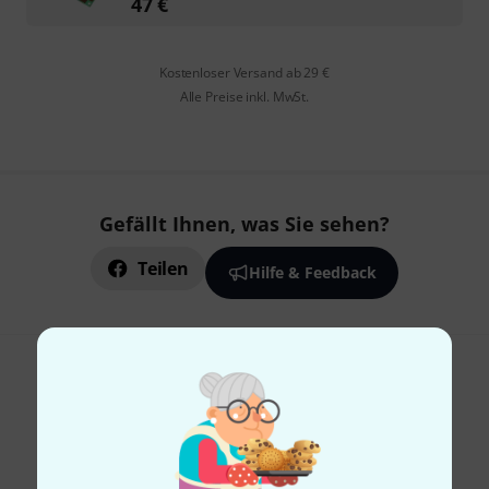
47
€
Kostenloser Versand ab 29 €
Alle Preise inkl. MwSt.
Gefällt Ihnen, was Sie sehen?
Teilen
Hilfe & Feedback
Thomann Newsletter