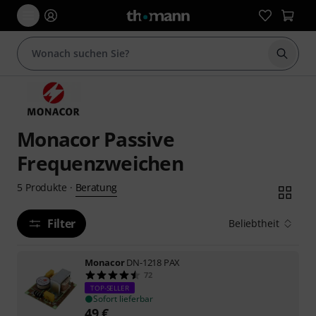
Suche 
Monacor Passive
Frequenzweichen
Beratung
5
Produkte
·
Filter
Beliebtheit
Monacor
DN-1218 PAX
72
TOP-SELLER
Sofort lieferbar
49
€