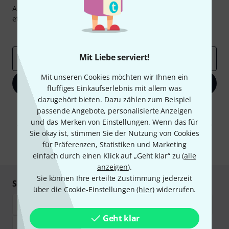
Abonniere den Thomann Newsletter und gewinne mit
etwas Glück einen von
50 Gutscheinen
über jeweils
50€
!
Inspirierende Beiträge
Deals
Thomann Insights
Mit Liebe serviert!
E-Mail-Adresse
*
Mit unseren Cookies möchten wir Ihnen ein
Jetzt anmelden
fluffiges Einkaufserlebnis mit allem was
dazugehört bieten. Dazu zählen zum Beispiel
Mit Klick auf „Jetzt anmelden“ stimmen Sie dem Erhalt von E-Mail-
passende Angebote, personalisierte Anzeigen
Werbung und einer Messung des E-Mail-Nutzungsverhaltens zu. Die
und das Merken von Einstellungen. Wenn das für
Abmeldung ist jederzeit möglich. Weitere Informationen finden Sie in
unseren
Datenschutzhinweisen
.
Sie okay ist, stimmen Sie der Nutzung von Cookies
für Präferenzen, Statistiken und Marketing
* Pflichtfeld
einfach durch einen Klick auf „Geht klar“ zu (
alle
anzeigen
).
Sie können Ihre erteilte Zustimmung jederzeit
Sicher einkaufen & bezahlen
über die Cookie-Einstellungen (
hier
) widerrufen.
Geht klar