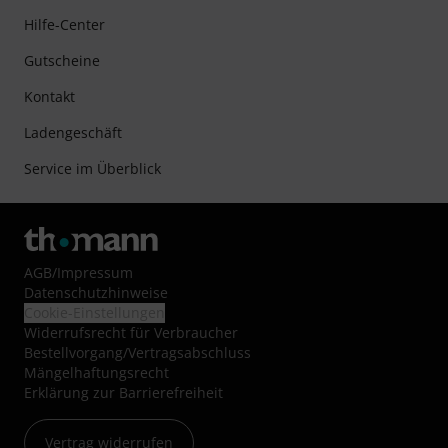
Hilfe-Center
Gutscheine
Kontakt
Ladengeschäft
Service im Überblick
AGB
/
Impressum
Datenschutzhinweise
Cookie-Einstellungen
Widerrufsrecht für Verbraucher
Bestellvorgang/Vertragsabschluss
Mängelhaftungsrecht
Erklärung zur Barrierefreiheit
Vertrag widerrufen