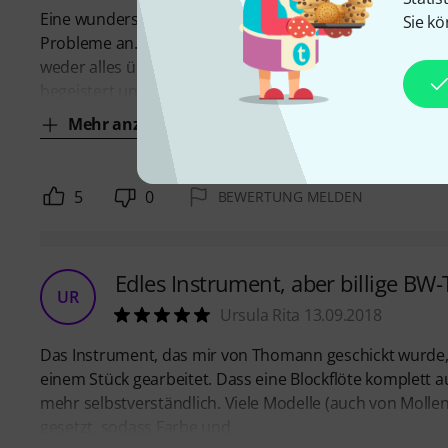
Eine wunderschöne Flöte mit tollem Klang. Gerade auch
Sie kö
Probleme an. Ich spiele hauptsächlich in Blockflötenensem
weder alles übertönt, noch völlig untergeht. Seit knapp
begeistert und
Mehr anzeigen
5
0
BEWERTUNG MELDEN
Edles Instrument, aber billige BW
UR
Ursula Rita 13.09.2018
Das Instrument, das mir von Thomann geschickt wurde,
einem Stück gearbeitet. Dass eine Blockflöte komplett au
mehr selbstverständlich. Viele Modelle (auch von Mol
gesetzt, sodass Farbe und