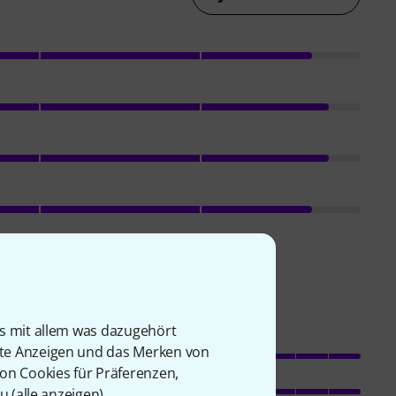
is mit allem was dazugehört
rte Anzeigen und das Merken von
Features
von Cookies für Präferenzen,
Sound
u (
alle anzeigen
).