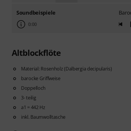
Soundbeispiele
Baro
0:00
Altblockflöte
Material: Rosenholz (Dalbergia decipularis)
barocke Griffweise
Doppelloch
3- teilig
a1 = 442 Hz
inkl. Baumwolltasche