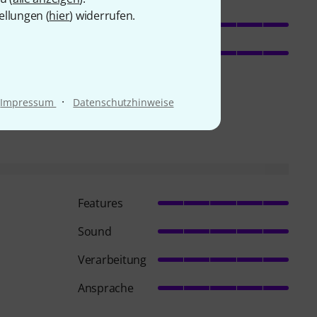
ohne
ellungen (
hier
) widerrufen.
Verarbeitung
 sie
Ansprache
·
Impressum
Datenschutzhinweise
Features
Sound
Verarbeitung
Ansprache