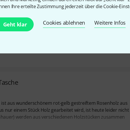
 die hohen Töne sind sehr klar und sprachen von Anfang an 
nnen Ihre erteilte Zustimmung jederzeit über die Cookie-Einst
blen und hierfür ist die Flöte, wie ich finde, gut geeignet, da
 zwei Jahren besitze ich dieses Instrument, bin immer noch
Cookies ablehnen
Weitere Infos
Geht klar
-Tasche
 ist aus wunderschönem rot-gelb gestreiftem Rosenholz aus
s nur einem Stück Holz gearbeitet wird, ist heute leider nicht
lenhauer) werden aus verschiedenen Holzstücken zusammen