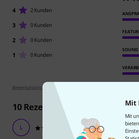
4
2 Kunden
ANSPR
3
0 Kunden
FEATUR
2
0 Kunden
SOUND
1
0 Kunden
VERARB
Bewertungsrichtlinien
Mit 
10
Rezensionen
Mit un
biete
L
LaChrits 29.08.2017
Einste
Statis