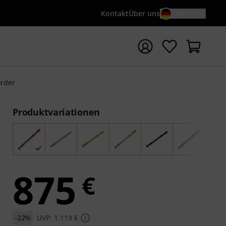
Kontakt
Über uns
DE / €
e mit Suchwort {searchTerm} starten
order
Produktvariationen
875
€
-22%
UVP: 1.119 €