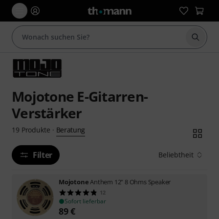
Suche 
Mojotone E-Gitarren-
Verstärker
Beratung
19
Produkte
·
Filter
Beliebtheit
Mojotone
Anthem 12" 8 Ohms Speaker
12
Sofort lieferbar
89
€