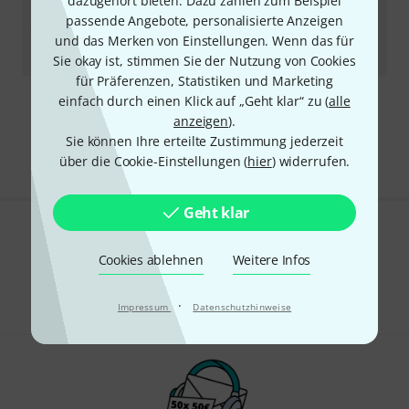
dazugehört bieten. Dazu zählen zum Beispiel
Mojotone
Greyhound 12" 8 Ohms S B-Stock
passende Angebote, personalisierte Anzeigen
Sofort lieferbar
und das Merken von Einstellungen. Wenn das für
103
€
Sie okay ist, stimmen Sie der Nutzung von Cookies
für Präferenzen, Statistiken und Marketing
einfach durch einen Klick auf „Geht klar“ zu (
alle
Kostenloser Versand ab 29 €
anzeigen
).
Alle Preise inkl. MwSt.
Sie können Ihre erteilte Zustimmung jederzeit
über die Cookie-Einstellungen (
hier
) widerrufen.
Geht klar
Gefällt Ihnen, was Sie sehen?
Cookies ablehnen
Weitere Infos
Teilen
Hilfe & Feedback
·
Impressum
Datenschutzhinweise