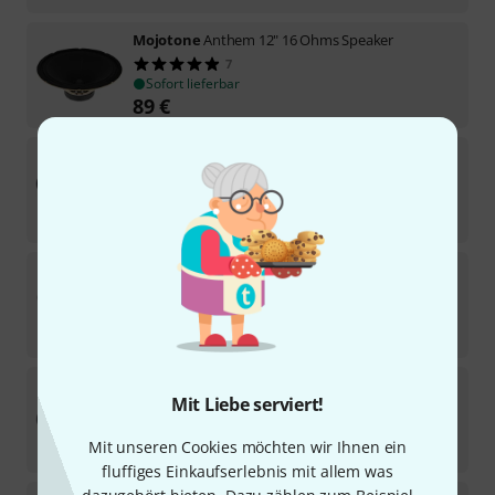
Mojotone
Anthem 12" 16 Ohms Speaker
7
Sofort lieferbar
89
€
Mojotone
BV-30V 12" 16 Ohms Speaker
10
Sofort lieferbar
129
€
Mojotone
BV-30V 12" 8 Ohms Speaker
3
Sofort lieferbar
129
€
Mojotone
Alnico Anthem 12" 16Ohm Speak.
Mit Liebe serviert!
Sofort lieferbar
Mit unseren Cookies möchten wir Ihnen ein
149
€
fluffiges Einkaufserlebnis mit allem was